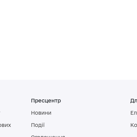
Пресцентр
Дл
у
Новини
Ел
ових
Події
Ко