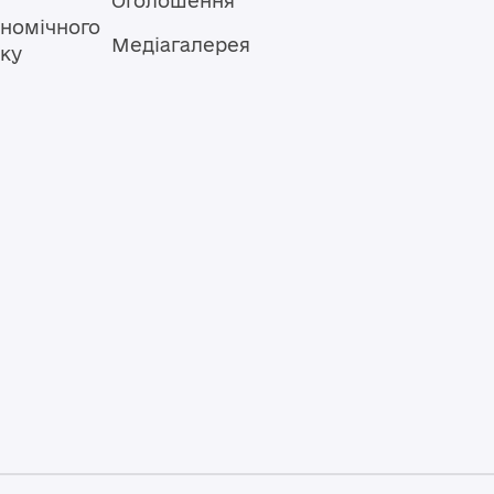
Оголошення
номічного
Медіагалерея
тку