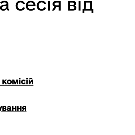
а сесія від
 комісій
ування