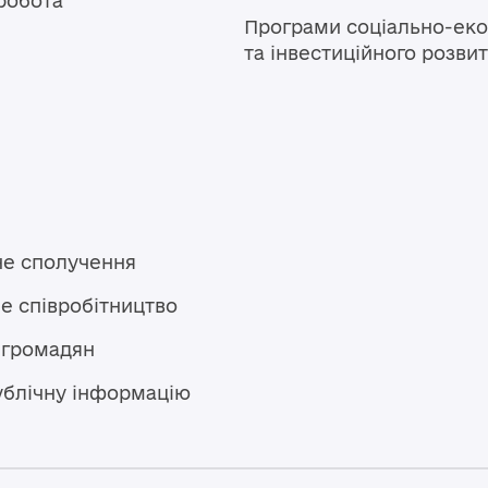
робота
Програми соціально-еко
та інвестиційного розви
не сполучення
е співробітництво
 громадян
ублічну інформацію