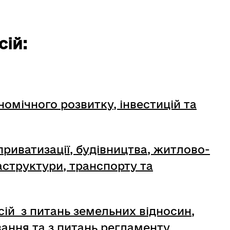
сій:
номічного розвитку, інвестицій та
приватизації, будівництва, житлово-
структури, транспорту та
ісій з питань земельних відносин,
вання та з питань регламенту,