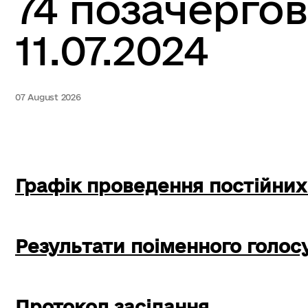
74 позачергов
11.07.2024
07 August 2026
Графік проведення постійних
Р
езультати поіменного голос
Протокол засідання