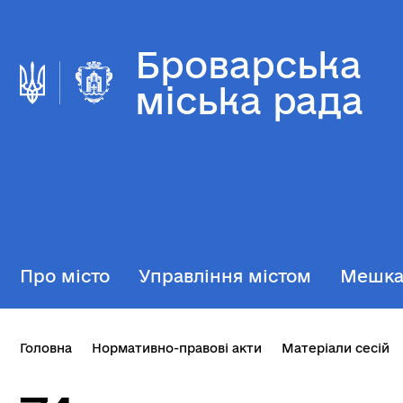
Броварська
міська рада
Про місто
Управління містом
Мешк
Головна
Нормативно-правові акти
Матеріали сесій