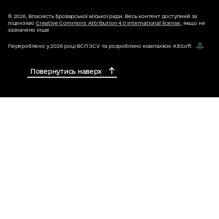
© 2026,
Власність Броварської міської ради. Весь контент доступний за
ліцензією
Creative Commons Attribution 4.0 International license
, якщо не
зазначено інше
Перероблено у 2026 році ВСП ЗСУ та розроблено компанією KitSoft
Повернутись наверх