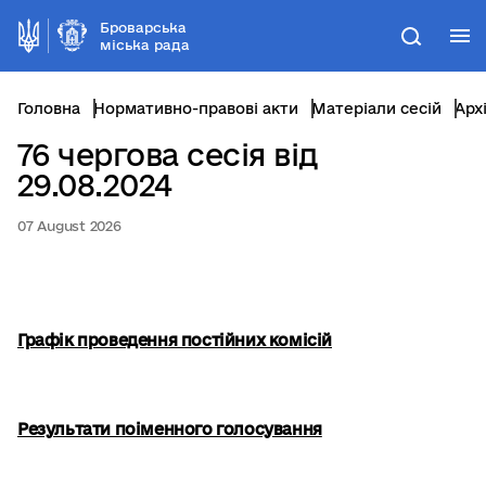
Броварська
М
Пошук
міська рада
Головна
Нормативно-правові акти
Матеріали сесій
Арх
76 чергова сесія від
29.08.2024
07 August 2026
Графік проведення постійних комісій
Результати поіменного голосування