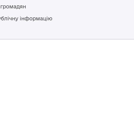
 громадян
ублічну інформацію
Гаряча лінія
+38 (04594) 6 11 11
+38 (067) 483 43 68
+38 (093) 170 82 92
ступний за
Перероблено у 2026 році ВСП
nse
, якщо не
Повернутись навер