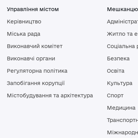
Управління містом
Мешканцю
Керівництво
Адміністра
Міська рада
Житло та 
Виконавчий комітет
Соціальна 
Виконавчі органи
Безпека
Регуляторна політика
Освіта
Запобігання корупції
Культура
Містобудування та архітектура
Спорт
Медицина
Транспорт
Міжнародн