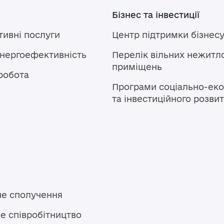
Бізнес та інвестиції
тивні послуги
Центр підтримки бізнес
енергоефективність
Перелік вільних нежитл
приміщень
робота
Програми соціально-еко
та інвестиційного розви
не сполучення
е співробітництво