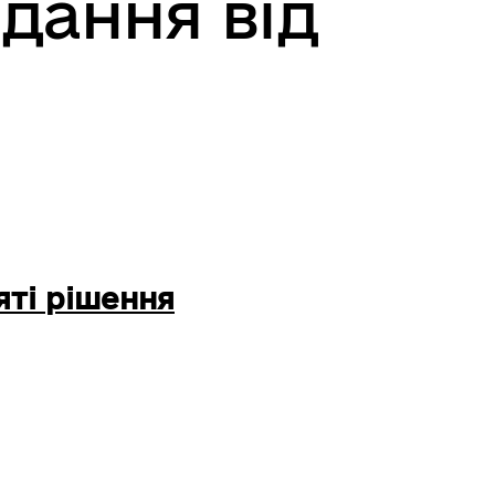
ідання від
ті рішення