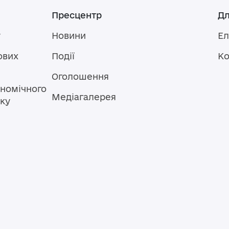
Пресцентр
Дл
у
Новини
Ел
ових
Події
Ко
Оголошення
номічного
Медіагалерея
тку