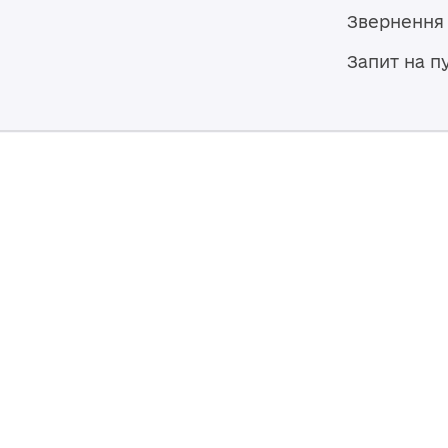
Звернення
Запит на п
Мапа сайту
Броварська міська рада
07400, Україна, Київська область,
Броварський район, м. Бровари,
вул. Героїв України, 15
© 2026,
Власність Броварської міської ради. Весь контент до
ліцензією
Creative Commons Attribution 4.0 International lice