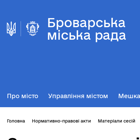
Броварська
міська рада
Про місто
Управління містом
Мешк
Головна
Нормативно-правові акти
Матеріали сесій