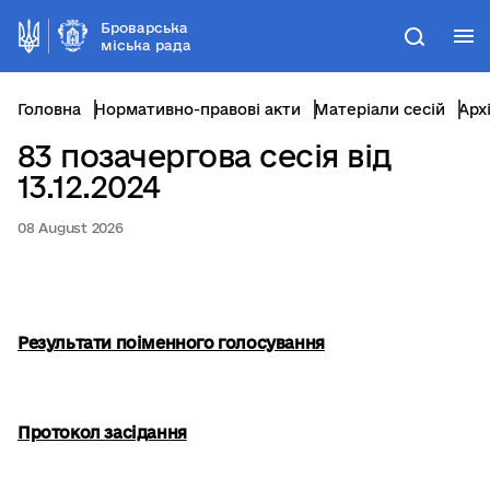
Броварська
М
Пошук
міська рада
Головна
Нормативно-правові акти
Матеріали сесій
Арх
83 позачергова сесія від
13.12.2024
08 August 2026
Р
езультати поіменного голосування
Протокол засідання