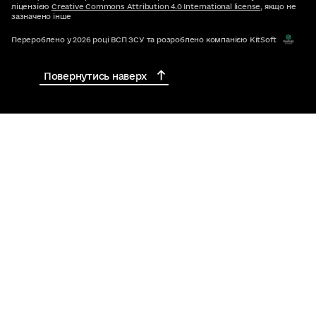
ліцензією
Creative Commons Attribution 4.0 International license
, якщо не
зазначено інше
Перероблено у 2026 році ВСП ЗСУ та розроблено компанією KitSoft
Повернутись наверх