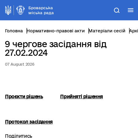
Броварська
М
Пошук
міська рада
Головна
Нормативно-правові акти
Матеріали сесій
Арх
9 чергове засідання від
27.02.2024
07 August 2026
Проєкти рішень
Прийняті рішення
Протокол засідання
Поділитись