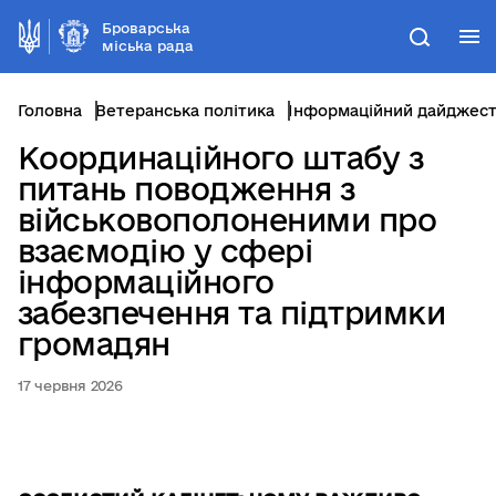
Броварська
М
Пошук
міська рада
Головна
Ветеранська політика
Інформаційний дайджес
Координаційного штабу з
питань поводження з
військовополоненими про
взаємодію у сфері
інформаційного
забезпечення та підтримки
громадян
17 червня 2026