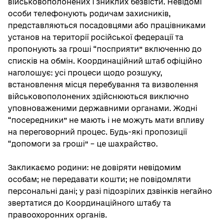
військовополонених і зниклих безвісти. Невідомі
особи телефонують родичам захисників,
представляються посадовцями або працівниками
установ на території російської федерації та
пропонують за гроші “посприяти” включенню до
списків на обмін. Координаційний штаб офіційно
наголошує: усі процеси щодо розшуку,
встановлення місця перебування та визволення
військовополонених здійснюються виключно
уповноваженими державними органами. Жодні
“посередники” не мають і не можуть мати впливу
на переговорний процес. Будь-які пропозиції
“допомоги за гроші” – це шахрайство.
Закликаємо родини: не довіряти невідомим
особам; не передавати кошти; не повідомляти
персональні дані; у разі підозрілих дзвінків негайно
звертатися до Координаційного штабу та
правоохоронних органів.