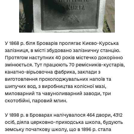
У 1868 р. біля Броварів пролягає Києво-Курська
залізниця, в місті збудовано залізничну станцію.
Протягом наступних 40 років містечко докорінно
змінюється. Тут працюють 70 ремісників-кустарів,
канатно-вірьовочна фабрика, заклади з
виготовлення прохолоджувальних напоїв та
шипучих вод, з виробництва колісної мазі,
миловарний та чавуноливарний заводи, три
скотобійні, паровий млин.
У 1898 р. в Броварах налічувалося 464 двори, 4312
осіб, діяла церковно-приходська школа, будують
земську початкову школу, що в 1896 р. стала