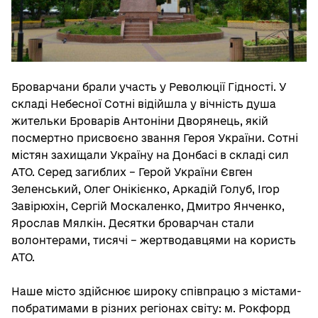
Броварчани брали участь у Революції Гідності. У
складі Небесної Сотні відійшла у вічність душа
жительки Броварів Антоніни Дворянець, якій
посмертно присвоєно звання Героя України. Сотні
містян захищали Україну на Донбасі в складі сил
АТО. Серед загиблих – Герой України Євген
Зеленський, Олег Онікієнко, Аркадій Голуб, Ігор
Завірюхін, Сергій Москаленко, Дмитро Янченко,
Ярослав Мялкін. Десятки броварчан стали
волонтерами, тисячі – жертводавцями на користь
АТО.
Наше місто здійснює широку співпрацю з містами-
побратимами в різних регіонах світу: м. Рокфорд