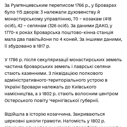
За Рум’янцевським переписом 1766 р., у Броварах
було 115 дворів: 3 належали духовенству й
монастирському управлінню, 70 – козакам (418
осіб), 42 – селянам (326 осіб). За даними ДАКО, у
1770-х роках Броварська поштово-кінна станція
мала два павільйони по 4 коней. За іншими даними,
її збудовано в 1817 р.
У 1786 р. після секуляризації монастирських земель
частина броварських земель і лаврські селяни
стають казенними. З ліквідацією полкового
адміністративного-територіального устрою в
Україні Бровари належать до Київського
намісництва, а з 1802 р. стають волосним центром
Остерського повіту Чернігівської губернії.
Відійшла в історію козаччина. Закриваються
церковні школи грамоти. Натомість у 1802 р.