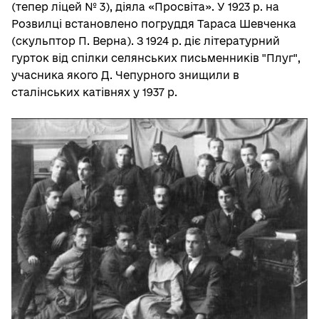
(тепер ліцей № 3), діяла «Просвіта». У 1923 р. на
Розвилці встановлено погруддя Тараса Шевченка
(скульптор П. Верна). З 1924 р. діє літературний
гурток від спілки селянських письменників "Плуг",
учасника якого Д. Чепурного знищили в
сталінських катівнях у 1937 р.