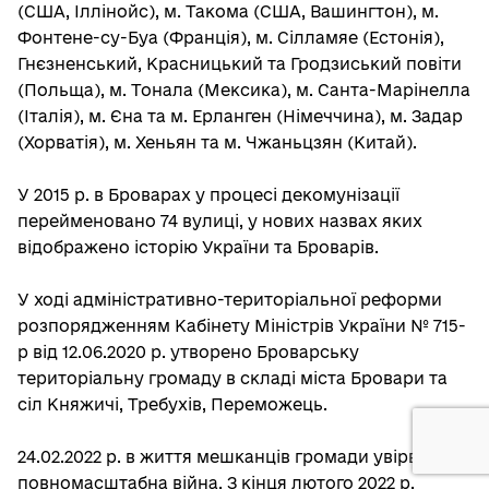
(США, Іллінойс), м. Такома (США, Вашингтон), м.
Фонтене-су-Буа (Франція), м. Сілламяе (Естонія),
Гнєзненський, Красницький та Гродзиський повіти
(Польща), м. Тонала (Мексика), м. Санта-Марінелла
(Італія), м. Єна та м. Ерланген (Німеччина), м. Задар
(Хорватія), м. Хеньян та м. Чжаньцзян (Китай).
У 2015 р. в Броварах у процесі декомунізації
перейменовано 74 вулиці, у нових назвах яких
відображено історію України та Броварів.
У ході адміністративно-територіальної реформи
розпорядженням Кабінету Міністрів України № 715-
р від 12.06.2020 р. утворено Броварську
територіальну громаду в складі міста Бровари та
сіл Княжичі, Требухів, Переможець.
24.02.2022 р. в життя мешканців громади увірвалася
повномасштабна війна. З кінця лютого 2022 р.