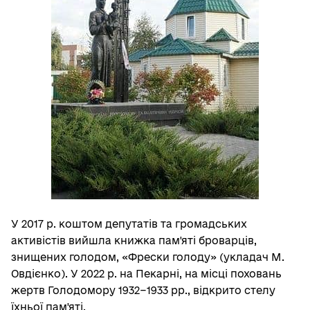
У 2017 р. коштом депутатів та громадських
активістів вийшла книжка пам'яті броварців,
знищених голодом, «Фрески голоду» (укладач М.
Овдієнко). У 2022 р. на Пекарні, на місці поховань
жертв Голодомору 1932−1933 рр., відкрито стелу
їхньої пам'яті.