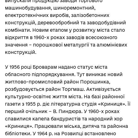
випускали продукцію заводи торгового
машинобудування, шиноремонтний,
електротехнічних виробів, залізобетонних
конструкцій, деревообробний та заводобудівний
комбінати. Новим етапом у розвитку міста стало
відкриття в 1960-х роках заводів всесоюзного
значення – порошкової металургії та алюмінієвих
конструкцій.
У 1956 році Броварам надано статус міста
обласного підпорядкування. Тут виникає новий
житлово-промисловий район Порошинка,
розбудовується район Торгмаш. Активізується
культурно-освітнє життя міста. На базі районної
газети з 1955 р. діє літературна студія «Криниця». Її
перший очільник − В. Пиндюра. У 1960-х роках
славилися капела бандуристів та народний хор
«Криниця». Працювали міська, дитяча та районна
бібліотеки. У 1964 р. на Розвилці встановлено