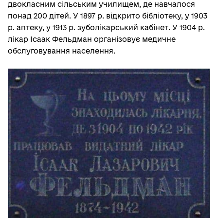
двокласним сільським училищем, де навчалося
понад 200 дітей. У 1897 р. відкрито бібліотеку, у 1903
р. аптеку, у 1913 р. зуболікарський кабінет. У 1904 р.
лікар Ісаак Фельдман організовує медичне
обслуговування населення.