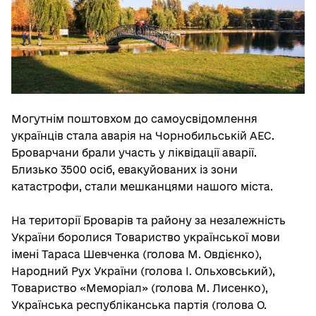
Могутнім поштовхом до самоусвідомлення
українців стала аварія на Чорнобильській АЕС.
Броварчани брали участь у ліквідації аварії.
Близько 3500 осіб, евакуйованих із зони
катастрофи, стали мешканцями нашого міста.
На території Броварів та району за незалежність
України боролися Товариство української мови
імені Тараса Шевченка (голова М. Овдієнко),
Народний Рух України (голова І. Ольховський),
Товариство «Меморіал» (голова М. Лисенко),
Українська республіканська партія (голова О.