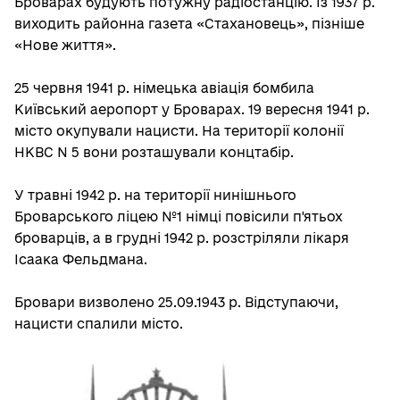
Броварах будують потужну радіостанцію. Із 1937 р.
виходить районна газета «Стахановець», пізніше
«Нове життя».
25 червня 1941 р. німецька авіація бомбила
Київський аеропорт у Броварах. 19 вересня 1941 р.
місто окупували нацисти. На території колонії
НКВС N 5 вони розташували концтабір.
У травні 1942 р. на території нинішнього
Броварського ліцею №1 німці повісили п'ятьох
броварців, а в грудні 1942 р. розстріляли лікаря
Ісаака Фельдмана.
Бровари визволено 25.09.1943 р. Відступаючи,
нацисти спалили місто.