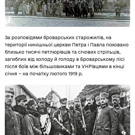
За розповідями броварських старожилів, на
території нинішньої церкви Петра і Павла поховано
близько тисячі петлюрівців та січових стрільців,
загиблих від холоду й голоду в Броварському лісі
після боїв між більшовиками та УНРівцями в кінці
січня − на початку лютого 1919 р.