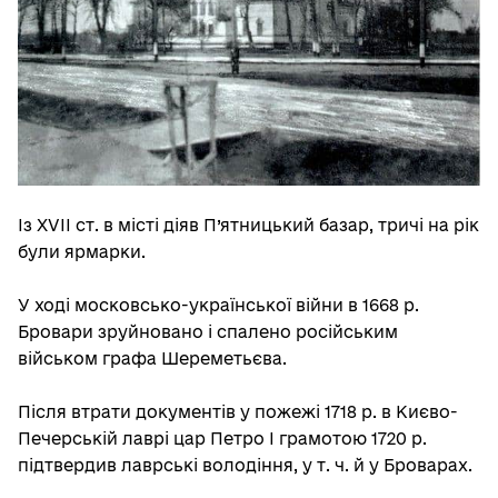
Із ХVІІ ст. в місті діяв П’ятницький базар, тричі на рік
були ярмарки.
У ході московсько-української війни в 1668 р.
Бровари зруйновано і спалено російським
військом графа Шереметьєва.
Після втрати документів у пожежі 1718 р. в Києво-
Печерській лаврі цар Петро І грамотою 1720 р.
підтвердив лаврські володіння, у т. ч. й у Броварах.