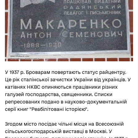
У 1937 р. Броварам повертають статус райцентру.
Це рік сталінської зачистки України від українців. У
катівнях НКВС опиняються працівники різних
галузей господарства, священники. Списки
репресованих подано в науково-документальній
серії книг "Реабілітовані історією".
Згодом місто посідає чільні місця на Всесоюзній
сільськогосподарській виставці в Москві. У