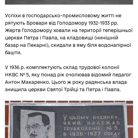
Успіхи в господарсько-промисловому житті не
рятують Бровари від Голодомору 1932-1933 рр.
Жертв Голодомору ховали на території теперішньої
церкви Петра і Павла, на кладовищі (нинішній
базар на Пекарні), скидали в яму біля водонапірної
башти.
У 1936 р. комплектують склад трудової колонії
НКВС № 5, яку понад рік очолював відомий педагог
Антон Макаренко. Цього ж року радянська влада
знищила церкви Святої Трійці та Петра і Павла.