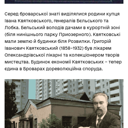
Серед броварської знаті виділялися родини купця
Івана Квятковського, генералів Бєльського та
Лобка. Бельський володів дачами в курортній зоні
(біля нинішнього парку Приозерного). Квятковські
мали землю й будинки біля Розвилки. Григорій
Іванович Квятковський (1858–1932) був лікарем
Олександрівської лікарні та колекціонером творів
мистецтва. Будинок економії Квятковських – тепер
єдина в Броварах дореволюційна споруда.