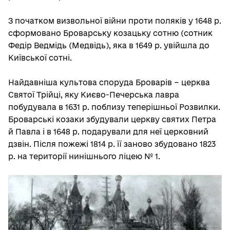
З початком визвольної війни проти поляків у 1648 р.
сформовано Броварську козацьку сотню (сотник
Федір Ведмідь (Медвідь), яка в 1649 р. увійшла до
Київської сотні.
Найдавніша культова споруда Броварів − церква
Святої Трійці, яку Києво-Печерська лавра
побудувала в 1631 р. поблизу теперішньої Розвилки.
Броварські козаки збудували церкву святих Петра
й Павла і в 1648 р. подарували для неї церковний
дзвін. Після пожежі 1814 р. її заново збудовано 1823
р. на території нинішнього ліцею № 1.