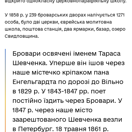
відкрито однокласну церковнопарафіяльну школу.
У 1858 р. у 239 броварських дворах налічується 1271
особа, було дві церкви, єврейська молитовна
школа, поштова станція, два ярмарки, базар, озеро
Свидловщина.
Бровари освячені іменем Тараса
Шевченка. Уперше він ішов через
наше містечко кріпаком пана
Енгельгардта по дорозі до Вільно
в 1829 р. У 1843-1847 рр. поет
постійно їздить через Бровари. У
1847 р. через наше місто
заарештованого Шевченка везли
в Петербург. 18 травня 1861 р.