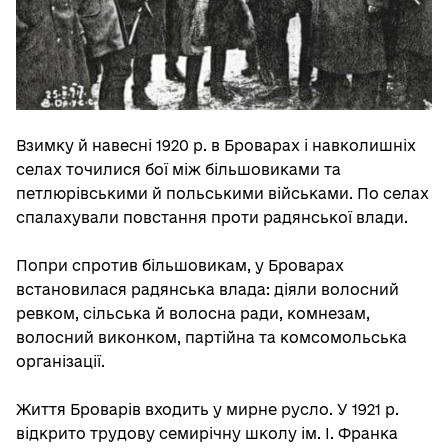
Взимку й навесні 1920 р. в Броварах і навколишніх
селах точилися бої між більшовиками та
петлюрівськими й польськими військами. По селах
спалахували повстання проти радянської влади.
Попри спротив більшовикам, у Броварах
встановилася радянська влада: діяли волосний
ревком, сільська й волосна ради, комнезам,
волосний виконком, партійна та комсомольська
організації.
Життя Броварів входить у мирне русло. У 1921 р.
відкрито трудову семирічну школу ім. І. Франка