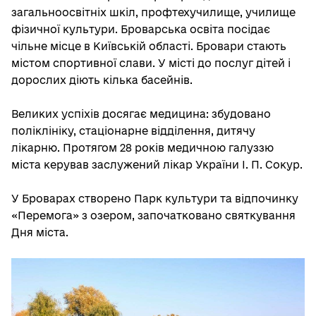
загальноосвітніх шкіл, профтехучилище, училище
фізичної культури. Броварська освіта посідає
чільне місце в Київській області. Бровари стають
містом спортивної слави. У місті до послуг дітей і
дорослих діють кілька басейнів.
Великих успіхів досягає медицина: збудовано
поліклініку, стаціонарне відділення, дитячу
лікарню. Протягом 28 років медичною галуззю
міста керував заслужений лікар України І. П. Сокур.
У Броварах створено Парк культури та відпочинку
«Перемога» з озером, започатковано святкування
Дня міста.