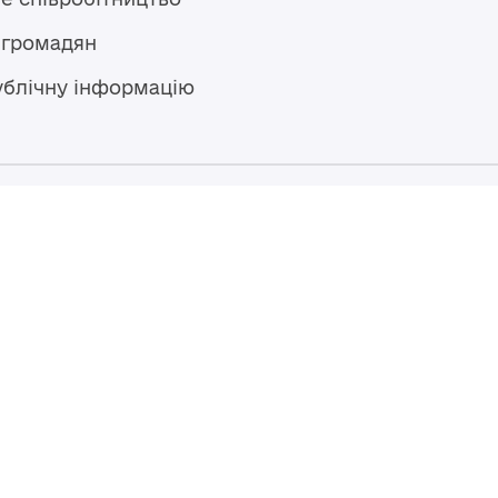
 громадян
ублічну інформацію
Гаряча лінія
+38 (04594) 6 11 11
+38 (067) 483 43 68
+38 (093) 170 82 92
ступний за
Перероблено у 2026 році ВСП