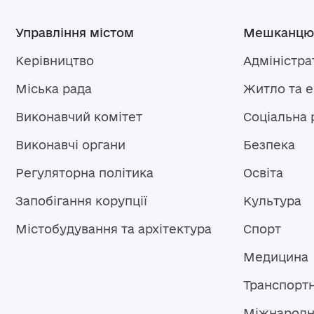
Управління містом
Мешканцю
Керівництво
Адміністра
Міська рада
Житло та 
Виконавчий комітет
Соціальна 
Виконавчі органи
Безпека
Регуляторна політика
Освіта
Запобігання корупції
Культура
Містобудування та архітектура
Спорт
Медицина
Транспорт
Міжнародн