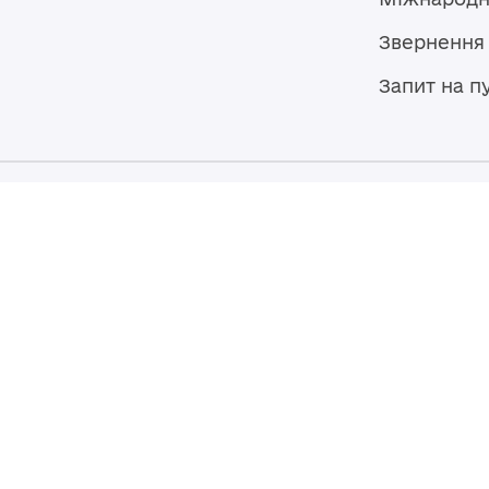
Звернення
Запит на п
Мапа сайту
Броварська міська рада
07400, Україна, Київська область,
Броварський район, м. Бровари,
вул. Героїв України, 15
© 2026,
Власність Броварської міської ради. Весь контент до