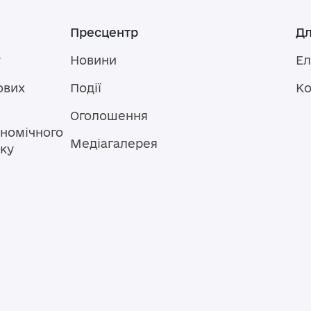
Пресцентр
Дл
у
Новини
Ел
ових
Події
Ко
Оголошення
номічного
Медіагалерея
тку