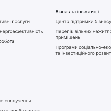
Бізнес та інвестиції
тивні послуги
Центр підтримки бізнес
енергоефективність
Перелік вільних нежитл
приміщень
робота
Програми соціально-еко
та інвестиційного розви
не сполучення
е співробітництво