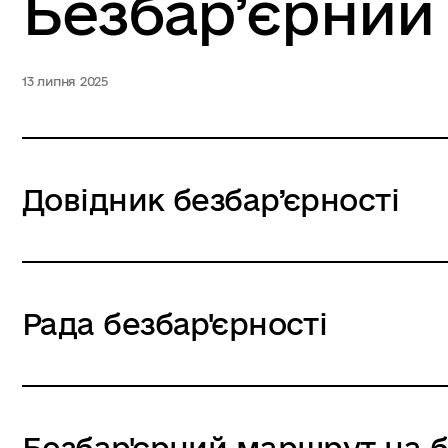
Безбар’єрний
13 липня 2025
Довідник безбар’єрності
Рада безбар'єрності
Безбар'єрний маршрут на б