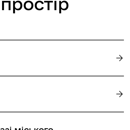
 простір
азі міського