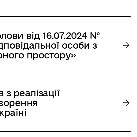
ови від 16.07.2024 №
дповідальної особи з
рного простору»
 з реалізації
творення
країні