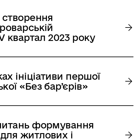
з створення
Броварській
IV квартал 2023 року
ах ініціативи першої
кої «Без бар’єрів»
 питань формування
для житлових і