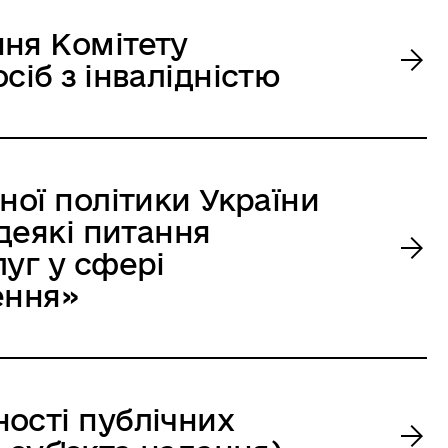
ння Комітету
сіб з інвалідністю
ної політики України
 деякі питання
луг у сфері
ення»
ості публічних