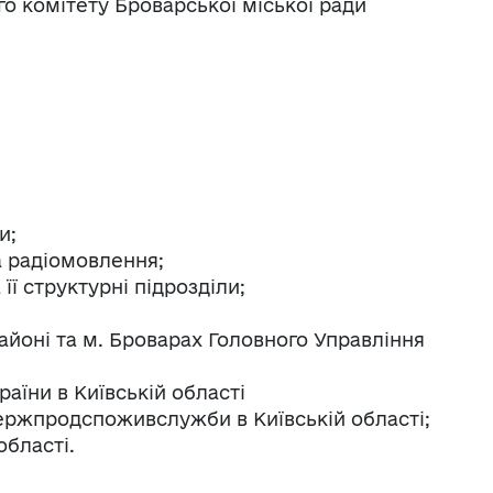
о комітету Броварської міської ради
и;
а радіомовлення;
її структурні підрозділи;
йоні та м. Броварах Головного Управління
аїни в Київській області
ержпродспоживслужби в Київській області;
області.