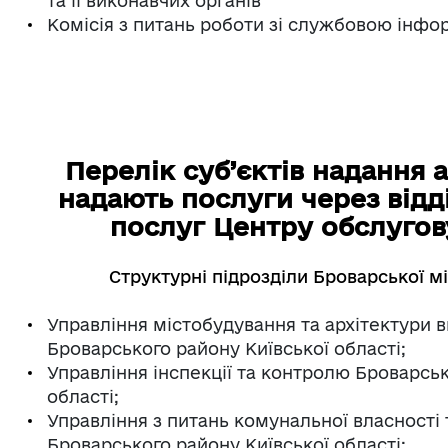
та її виконавчих органів
Комісія з питань роботи зі службовою інфо
П
ерелік суб’єктів надання 
надають послуги через відд
послуг Центру обслуго
Структурні підрозділи Броварської мі
Управління містобудування та архітектури в
Броварського району Київської області;
Управління інспекції та контролю Броварськ
області;
Управління з питань комунальної власності 
Броварського району Київської області;