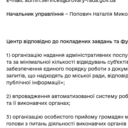
E-mail:
admin.services@brovary-rada.gov.ua
Начальник управління –
Попович Наталія Мико
Центр відповідно до покладених завдань та фу
1) організацію надання адміністративних посл
та за мінімальної кількості відвідувань суб’єкт
забезпечення єдиного порядку роботи з докум
запитів, що надходять до міської ради, відпов
публічної інформації»;
2) впровадження автоматизованої систему робо
та її виконавчих органах;
3) організацію особистого прийому громадян 
голови з питань діяльності виконавчих органів