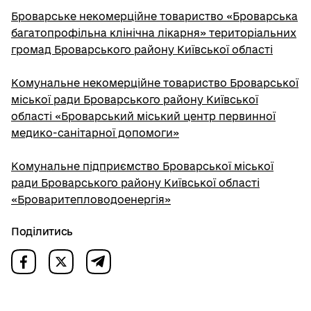
Броварське некомерційне товариство «Броварська
багатопрофільна клінічна лікарня» територіальних
громад Броварського району Київської області
Комунальне некомерційне товариство Броварської
міської ради Броварського району Київської
області «Броварський міський центр первинної
медико-санітарної допомоги»
Комунальне підприємство Броварської міської
ради Броварського району Київської області
«Броваритепловодоенергія»
Поділитись