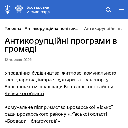
Броварська
М
Пошук
міська рада
Головна
Антикорупційна політика
Антикорупційні програми в громаді
Антикорупційні програми в
громаді
12 червня 2026
Управління будівництва, житлово-комунального
господарства, інфраструктури та транспорту
Броварської міської ради Броварського району
Київської області
Комунальне підприємство Броварської міської
ради Броварського району Київської області
«Бровари - благоустрій»