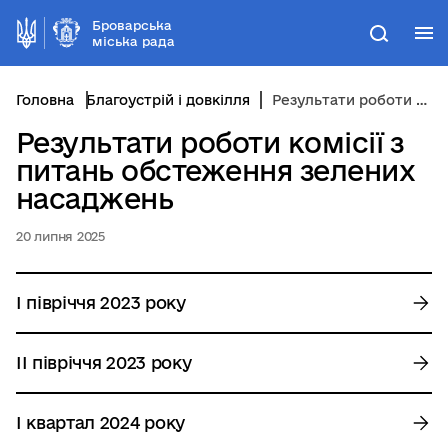
Броварська
М
Пошук
міська рада
Головна
Благоустрій і довкілля
Результати роботи комісії з питань обстеження зелених насаджень
Результати роботи комісії з
питань обстеження зелених
насаджень
20 липня 2025
І півріччя 2023 року
ІІ півріччя 2023 року
I квартал 2024 року