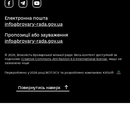
Електронна пошта
info@brovary-rada.gov.ua
Пропозиції або зауваження
info@brovary-rada.gov.ua
© 2026,
Власність Броварської міської ради. Весь контент доступний за
ліцензією
Creative Commons Attribution 4.0 International license
, якщо не
зазначено інше
Перероблено у 2026 році ВСП ЗСУ та розроблено компанією KitSoft
Повернутись наверх