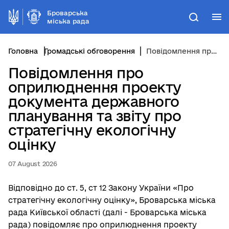
Броварська
М
Пошук
міська рада
Головна
Громадські обговорення
Повідомлення про оприлюднення проекту документа державного планування та звіту про стратегічну екологічну оцінку
Повідомлення про
оприлюднення проекту
документа державного
планування та звіту про
стратегічну екологічну
оцінку
07 August 2026
Відповідно до ст. 5, ст 12 Закону України «Про
стратегічну екологічну оцінку», Броварська міська
рада Київської області (далі - Броварська міська
рада) повідомляє про оприлюднення проекту