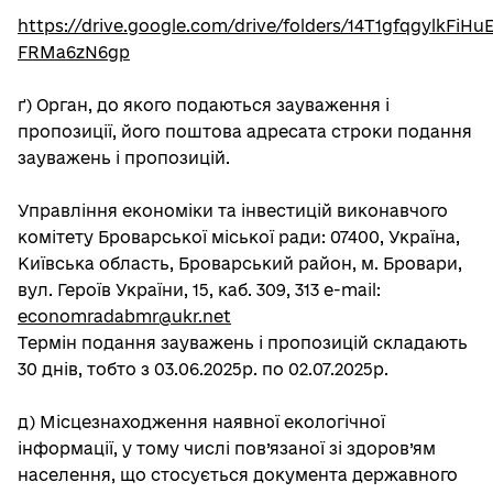
https://drive.google.com/drive/folders/14T1gfqgylkFiHu
FRMa6zN6gp
ґ) Орган, до якого подаються зауваження і
пропозиції, його поштова адресата строки подання
зауважень і пропозицій.
Управління економіки та інвестицій виконавчого
комітету Броварської міської ради: 07400, Україна,
Київська область, Броварський район, м. Бровари,
вул. Героїв України, 15, каб. 309, 313 e-mail:
economradabmr@ukr.net
Термін подання зауважень і пропозицій складають
30 днів, тобто з 03.06.2025р. по 02.07.2025р.
д) Місцезнаходження наявної екологічної
інформації, у тому числі пов’язаної зі здоров’ям
населення, що стосується документа державного