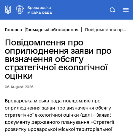
Броварська
М
Пошук
міська рада
Головна
Громадські обговорення
Повідомлення про оприлюднення заяви про визначення обсягу стратегічної екологічної оцінки
Повідомлення про
оприлюднення заяви про
визначення обсягу
стратегічної екологічної
оцінки
06 August 2026
Броварська міська рада повідомляє про
оприлюднення заяви про визначення обсягу
стратегічної екологічної оцінки (далі - Заява)
документу державного планування «Стратегії
розвитку Броварської міської територіальної