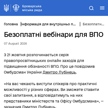
Броварська
М
Пошук
міська рада
Головна
Інформація для внутрішньо переміщених осіб
Безоплатні вебінари для ВПО
Безоплатні вебінари для ВПО
07 August 2026
З 21 жовтня розпочинається серія
правопросвітницьких онлайн заходів для
підвищення обізнаності ВПО. Про це повідомив
Омбудсман України
Дмитро Лубінець
.
«На вас чекають виступи спікерів про практичні
можливості у різних сферах. Ви зможете ставити
свої запитання, а відповідатимуть на них
представники міністерств та Офісу Омбудсмана», —
зазначив Дмитро Лубінець.