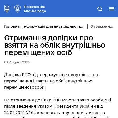
Броварська
М
Пошук
міська рада
Головна
Інформація для внутрішньо переміщених осіб
Отримання довідки про взяття на облік внутрішньо переміщених осіб
Отримання довідки про
взяття на облік внутрішньо
переміщених осіб
09 August 2026
Довідка ВПО підтверджує факт внутрішнього
переміщення і взяття на облік внутрішньо
переміщеної особи.
На отримання довідки ВПО мають право особи, які
після введення Указом Президента України від
24.02.2022 № 64 воєнного стану перемістилися з