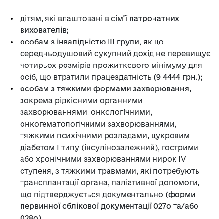
дітям, які влаштовані в сім’ї
патронатних
вихователів;
особам з інвалідністю ІІІ групи,
якщо
середньодушовий сукупний дохід не перевищує
чотирьох розмірів прожиткового мінімуму для
осіб, що втратили працездатність
(9 4444 грн.);
особам з тяжкими формами захворювання
,
зокрема рідкісними органними
захворюваннями, онкологічними,
онкогематологічними захворюваннями,
тяжкими психічними розладами, цукровим
діабетом І типу (інсулінозалежний), гострими
або хронічними захворюваннями нирок IV
ступеня, з тяжкими травмами, які потребують
трансплантації органа, паліативної допомоги,
що підтверджується документально
(форми
первинної облікової документації 027о та/або
028о).