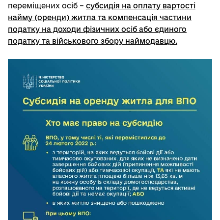
переміщених осіб –
субсидія на оплату вартості
найму (оренди) житла та компенсація частини
податку на доходи фізичних осіб або єдиного
податку та військового збору наймодавцю.