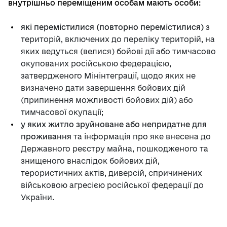
внутрішньо переміщеним особам мають особи:
які перемістилися (повторно перемістилися)
з
територій, включених до переліку територій, на
яких ведуться (велися) бойові дії або тимчасово
окупованих російською федерацією,
затвердженого Мінінтеграції, щодо яких не
визначено дати завершення бойових дій
(припинення можливості бойових дій) або
тимчасової окупації;
у яких житло зруйноване або непридатне для
проживання
та інформація про яке внесена до
Державного реєстру майна, пошкодженого та
знищеного внаслідок бойових дій,
терористичних актів, диверсій, спричинених
військовою агресією російської федерації до
України.