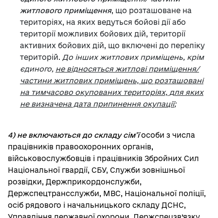
житлового приміщення
, що розташоване на
територіях, на яких ведуться бойові дії або
території можливих бойових дій, території
активних бойових дій, що включені до переліку
територій.
До інших житлових приміщень, крім
єдиного,
не відносяться житлові приміщення/
частини житлових приміщень, що розташовані
на тимчасово окупованих територіях, для яких
не визначена дата припинення окупації
;
4) не включаються до складу сім’ї
особи з числа
працівників правоохоронних органів,
військовослужбовців і працівників Збройних Сил
Національної гвардії, СБУ, Служби зовнішньої
розвідки, Держприкордонслужби,
Держспецтрансслужби, МВС, Національної поліції,
осіб рядового і начальницького складу ДСНС,
Управління державної охорони, Держспецзв’язку,