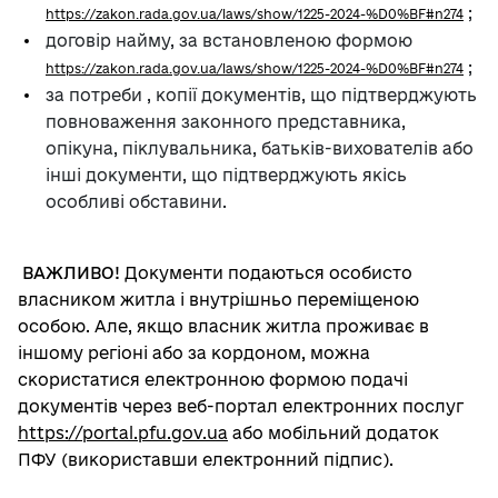
;
https://zakon.rada.gov.ua/laws/show/1225-2024-%D0%BF#n274
договір найму, за встановленою формою
;
https://zakon.rada.gov.ua/laws/show/1225-2024-%D0%BF#n274
за потреби , копії документів, що підтверджують
повноваження законного представника,
опікуна, піклувальника, батьків-вихователів або
інші документи, що підтверджують якісь
особливі обставини.
ВАЖЛИВО!
Документи подаються особисто
власником житла і внутрішньо переміщеною
особою. Але, якщо власник житла проживає в
іншому регіоні або за кордоном, можна
скористатися електронною формою подачі
документів через веб-портал електронних послуг
https://portal.pfu.gov.ua
або мобільний додаток
ПФУ (використавши електронний підпис).