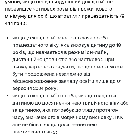
умови
,
якщо середньодушовий дохід сім’ї не
перевищує чотирьох розмірів прожиткового
мінімуму для осіб, що втратили працездатність
(9
444 грн.):
якщо у складі сім’ї є непрацююча особа
працездатного віку, яка виховує
дитину до 18
років, що навчається в режимі он-лайн,
дистанційно
(повністю або частково). При
цьому варто враховувати, що допомога може
бути продовжена незалежно від
місцезнаходження закладу освіти
лише до 01
вересня 2024 року;
якщо в складі сім’ї є особа, яка
доглядає за
дитиною до досягнення нею трирічного віку
або
за дитиною,
яка потребує догляду протягом
часу, визначеного в медичному висновку ЛКК,
але не більш як до досягнення нею
шестирічного віку;