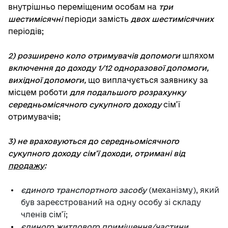
внутрішньо переміщеним особам на
три
шестимісячні
періоди замість
двох шестимісячних
періодів;
2) розширено коло отримувачів допомоги
шляхом
включення до доходу 1/12 одноразової допомоги,
вихідної допомоги,
що виплачується заявнику за
місцем роботи
для подальшого розрахунку
середньомісячного сукупного доходу
сім’ї
отримувачів;
3) не враховуються до середньомісячного
сукупного доходу сім
’
ї доходи, отримані від
продажу
:
єдиного транспортного засобу
(механізму), який
був зареєстрований на одну особу зі складу
членів сім’ї;
єдиного житлового приміщення/частини