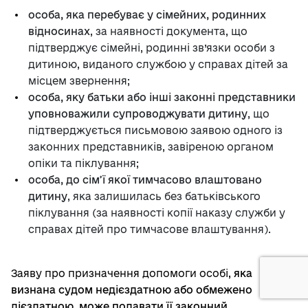
особа, яка перебуває у сімейних, родинних
відносинах
, за наявності документа, що
підтверджує сімейні, родинні зв’язки особи з
дитиною, виданого службою у справах дітей за
місцем звернення;
особа, яку батьки або інші законні представники
уповноважили супроводжувати дитину
, що
підтверджується письмовою заявою одного із
законних представників, завіреною органом
опіки та піклування;
особа, до сім’ї якої тимчасово влаштовано
дитину
, яка залишилась без батьківського
піклування (за наявності копії наказу служби у
справах дітей про тимчасове влаштування).
Заяву про призначення допомоги особі,
яка
визнана судом недієздатною або обмежено
дієздатною, може подавати її законний