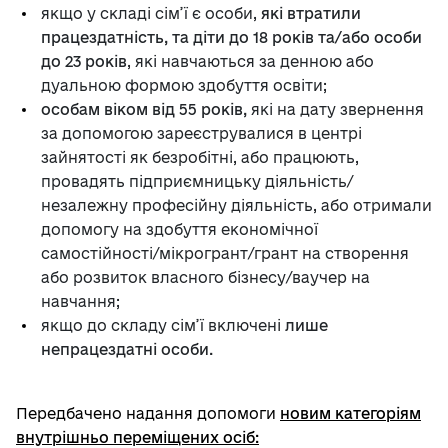
якщо у складі сім’ї є особи,
які втратили
працездатність, та діти до 18 років та/або особи
до 23 років
, які навчаються за денною або
дуальною формою здобуття освіти;
особам віком від 55 років,
які на дату звернення
за допомогою зареєструвалися в центрі
зайнятості як безробітні, або працюють,
провадять підприємницьку діяльність/
незалежну професійну діяльність, або отримали
допомогу на здобуття економічної
самостійності/мікрогрант/грант на створення
або розвиток власного бізнесу/ваучер на
навчання;
якщо до складу сім’ї включені
лише
непрацездатні особи.
Передбачено надання допомоги
новим категоріям
внутрішньо переміщених осіб: