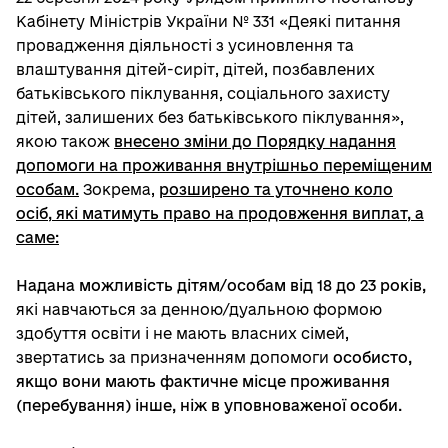
Кабінету Міністрів України № 331 «Деякі питання
провадження діяльності з усиновлення та
влаштування дітей-сиріт, дітей, позбавлених
батьківського піклування, соціального захисту
дітей, залишених без батьківського піклування»,
якою також
внесено зміни до Порядку надання
допомоги на проживання внутрішньо переміщеним
особам.
Зокрема,
розширено та уточнено коло
осіб, які матимуть право на продовження виплат, а
саме:
Надана можливість дітям/особам від 18 до 23 років,
які навчаються за денною/дуальною формою
здобуття освіти і не мають власних сімей,
звертатись за призначенням допомоги
особисто,
якщо вони мають фактичне місце проживання
(перебування) інше, ніж в уповноваженої особи.