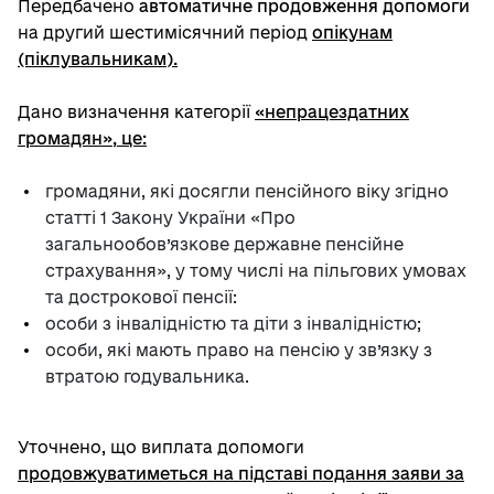
Передбачено
автоматичне продовження допомоги
на другий шестимісячний період
опікунам
(піклувальникам).
Дано визначення категорії
«непрацездатних
громадян», це:
громадяни, які досягли пенсійного віку згідно
статті 1 Закону України «Про
загальнообов’язкове державне пенсійне
страхування», у тому числі на пільгових умовах
та дострокової пенсії:
особи з інвалідністю та діти з інвалідністю;
особи, які мають право на пенсію у зв’язку з
втратою годувальника.
Уточнено, що виплата допомоги
продовжуватиметься на підставі подання заяви за