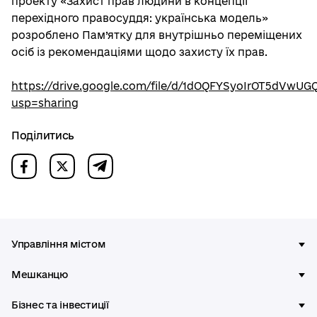
проекту «Захист прав людини в концепції
перехідного правосуддя: українська модель»
розроблено Пам’ятку для внутрішньо переміщених
осіб із рекомендаціями щодо захисту їх прав.
https://drive.google.com/file/d/1dOQFYSyoIrOT5dVwU
usp=sharing
Поділитись
Управління містом
Мешканцю
Бізнес та інвестиції