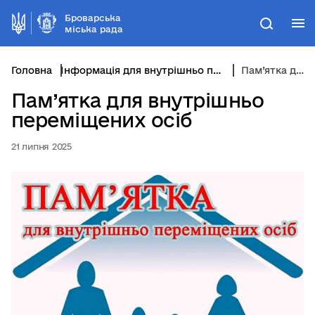
Броварська
М
Пошук
міська рада
Головна
Інформація для внутрішньо переміщених осіб
Пам’ятка для внутрішньо переміщених осіб
Пам’ятка для внутрішньо
переміщених осіб
21 липня 2025