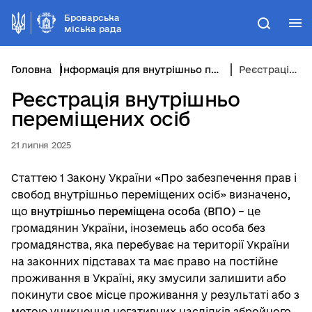
Броварська
М
Пошук
міська рада
Головна
Інформація для внутрішньо переміщених осіб
Реєстрація внутрішньо переміщених осіб
Реєстрація внутрішньо
переміщених осіб
21 липня 2025
Статтею 1 Закону України «Про забезпечення прав і
свобод внутрішньо переміщених осіб» визначено,
що
внутрішньо переміщена особа (ВПО)
– це
громадянин України, іноземець або особа без
громадянства, яка перебуває на території України
на законних підставах та має право на постійне
проживання в Україні, яку змусили залишити або
покинути своє місце проживання у результаті або з
метою уникнення негативних наслідків збройного