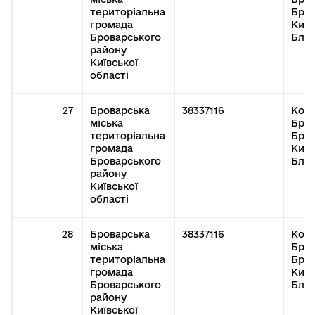
територіальна
Бров
громада
Київ
Броварського
Благ
району
Київської
області
27
Броварська
38337116
Кому
міська
Бров
територіальна
Бров
громада
Київ
Броварського
Благ
району
Київської
області
28
Броварська
38337116
Кому
міська
Бров
територіальна
Бров
громада
Київ
Броварського
Благ
району
Київської