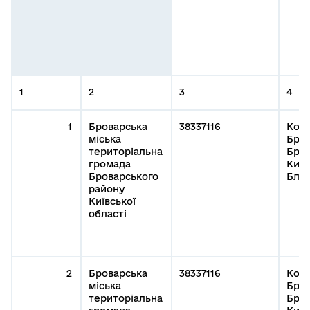
1
2
3
4
1
Броварська
38337116
Кому
міська
Бров
територіальна
Бров
громада
Київ
Броварського
Благ
району
Київської
області
2
Броварська
38337116
Кому
міська
Бров
територіальна
Бров