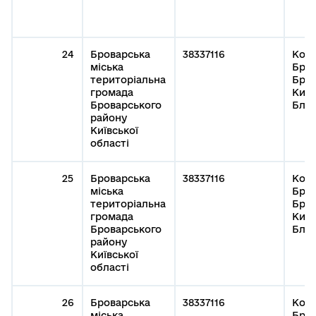
24
Броварська
38337116
Кому
міська
Бров
територіальна
Бров
громада
Київ
Броварського
Благ
району
Київської
області
25
Броварська
38337116
Кому
міська
Бров
територіальна
Бров
громада
Київ
Броварського
Благ
району
Київської
області
26
Броварська
38337116
Кому
міська
Бров