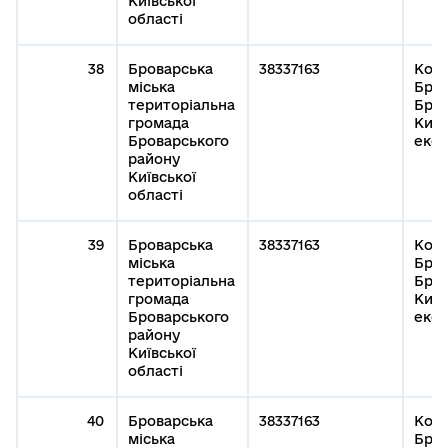
Київської
області
38
Броварська
38337163
Кому
міська
Бров
територіальна
Бров
громада
Київ
Броварського
експ
району
Київської
області
39
Броварська
38337163
Кому
міська
Бров
територіальна
Бров
громада
Київ
Броварського
експ
району
Київської
області
40
Броварська
38337163
Кому
міська
Бров