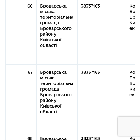
66
Броварська
38337163
Кому
міська
Бров
територіальна
Бров
громада
Київ
Броварського
експ
району
Київської
області
67
Броварська
38337163
Кому
міська
Бров
територіальна
Бров
громада
Київ
Броварського
експ
району
Київської
області
68
Броварська
38337163
Кому