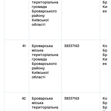
територіальна
Бров
громада
Київ
Броварського
експ
району
Київської
області
41
Броварська
38337163
Кому
міська
Бров
територіальна
Бров
громада
Київ
Броварського
експ
району
Київської
області
42
Броварська
38337163
Кому
міська
Бров
територіальна
Бров