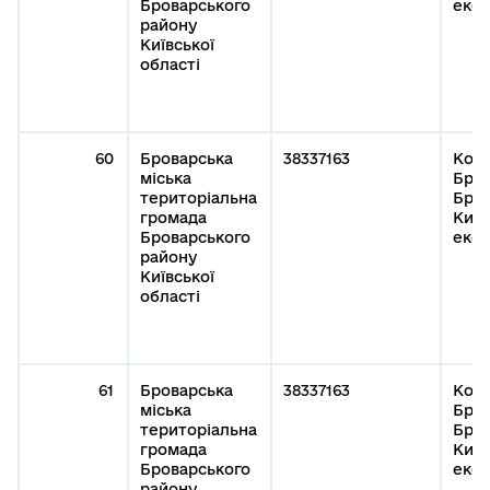
Броварського
експ
району
Київської
області
60
Броварська
38337163
Кому
міська
Бров
територіальна
Бров
громада
Київ
Броварського
експ
району
Київської
області
61
Броварська
38337163
Кому
міська
Бров
територіальна
Бров
громада
Київ
Броварського
експ
району