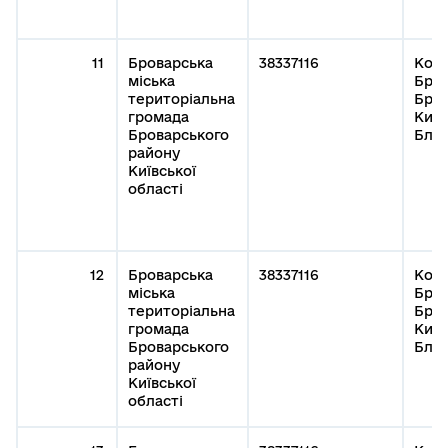
11
Броварська
38337116
Кому
міська
Бров
територіальна
Бров
громада
Київ
Броварського
Благ
району
Київської
області
12
Броварська
38337116
Кому
міська
Бров
територіальна
Бров
громада
Київ
Броварського
Благ
району
Київської
області