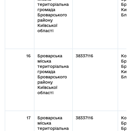
територіальна
Бров
громада
Київ
Броварського
Благ
району
Київської
області
16
Броварська
38337116
Кому
міська
Бров
територіальна
Бров
громада
Київ
Броварського
Благ
району
Київської
області
17
Броварська
38337116
Кому
міська
Бров
територіальна
Бров