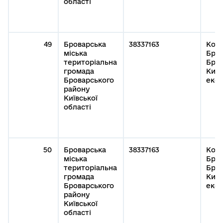
області
49
Броварська
38337163
Кому
міська
Бров
територіальна
Бров
громада
Київ
Броварського
експ
району
Київської
області
50
Броварська
38337163
Кому
міська
Бров
територіальна
Бров
громада
Київ
Броварського
експ
району
Київської
області