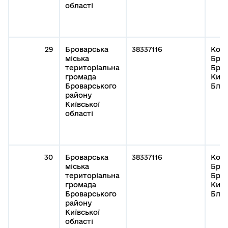
області
29
Броварська
38337116
Кому
міська
Бров
територіальна
Бров
громада
Київ
Броварського
Благ
району
Київської
області
30
Броварська
38337116
Кому
міська
Бров
територіальна
Бров
громада
Київ
Броварського
Благ
району
Київської
області