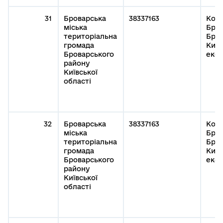
31
Броварська
38337163
Кому
міська
Бров
територіальна
Бров
громада
Київ
Броварського
експ
району
Київської
області
32
Броварська
38337163
Кому
міська
Бров
територіальна
Бров
громада
Київ
Броварського
експ
району
Київської
області