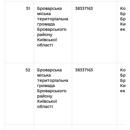
51
Броварська
38337163
Кому
міська
Бров
територіальна
Бров
громада
Київ
Броварського
експ
району
Київської
області
52
Броварська
38337163
Кому
міська
Бров
територіальна
Бров
громада
Київ
Броварського
експ
району
Київської
області