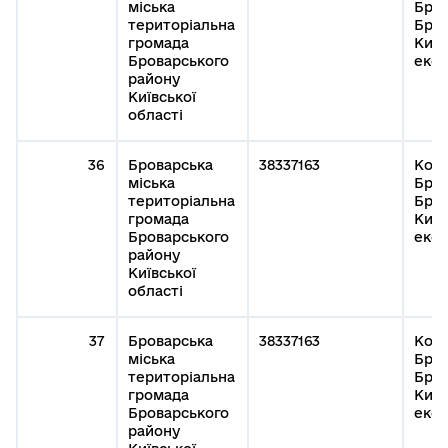
міська
Бров
територіальна
Бров
громада
Київ
Броварського
експ
району
Київської
області
36
Броварська
38337163
Кому
міська
Бров
територіальна
Бров
громада
Київ
Броварського
експ
району
Київської
області
37
Броварська
38337163
Кому
міська
Бров
територіальна
Бров
громада
Київ
Броварського
експ
району