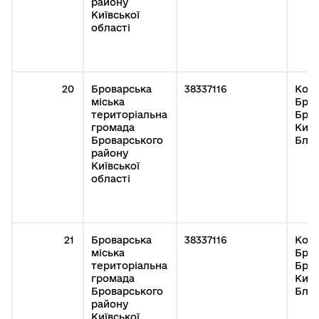
району
Київської
області
20
Броварська
38337116
Кому
міська
Бров
територіальна
Бров
громада
Київ
Броварського
Благ
району
Київської
області
21
Броварська
38337116
Кому
міська
Бров
територіальна
Бров
громада
Київ
Броварського
Благ
району
Київської