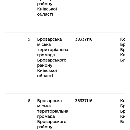
району
Київської
області
5
Броварська
38337116
Кому
міська
Бров
територіальна
Бров
громада
Київ
Броварського
Благ
району
Київської
області
6
Броварська
38337116
Кому
міська
Бров
територіальна
Бров
громада
Київ
Броварського
Благ
району