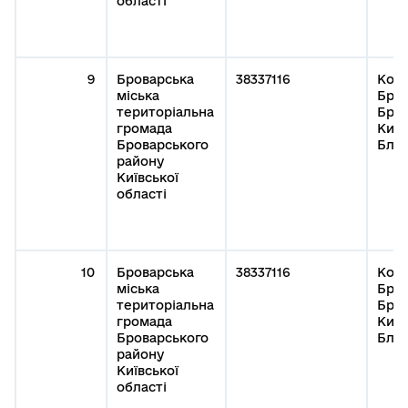
області
9
Броварська
38337116
Кому
міська
Бров
територіальна
Бров
громада
Київ
Броварського
Благ
району
Київської
області
10
Броварська
38337116
Кому
міська
Бров
територіальна
Бров
громада
Київ
Броварського
Благ
району
Київської
області