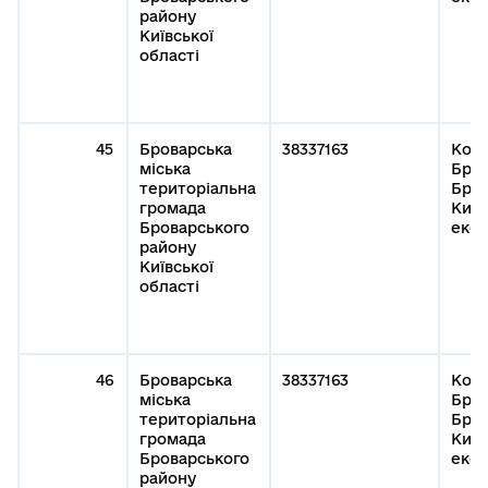
району
Київської
області
45
Броварська
38337163
Кому
міська
Бров
територіальна
Бров
громада
Київ
Броварського
експ
району
Київської
області
46
Броварська
38337163
Кому
міська
Бров
територіальна
Бров
громада
Київ
Броварського
експ
району