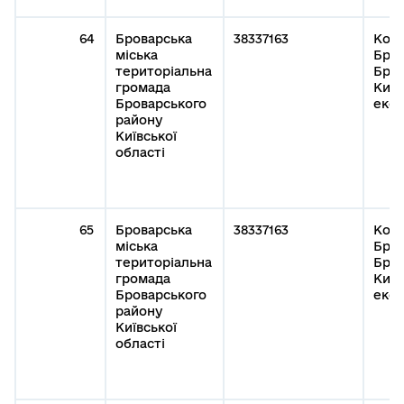
64
Броварська
38337163
Кому
міська
Бров
територіальна
Бров
громада
Київ
Броварського
експ
району
Київської
області
65
Броварська
38337163
Кому
міська
Бров
територіальна
Бров
громада
Київ
Броварського
експ
району
Київської
області