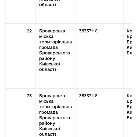
області
22
Броварська
38337116
Кому
міська
Бров
територіальна
Бров
громада
Київ
Броварського
Благ
району
Київської
області
23
Броварська
38337116
Кому
міська
Бров
територіальна
Бров
громада
Київ
Броварського
Благ
району
Київської
області