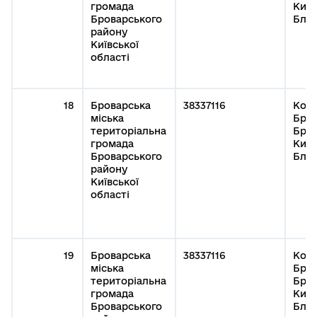
громада
Київ
Броварського
Благ
району
Київської
області
18
Броварська
38337116
Кому
міська
Бров
територіальна
Бров
громада
Київ
Броварського
Благ
району
Київської
області
19
Броварська
38337116
Кому
міська
Бров
територіальна
Бров
громада
Київ
Броварського
Благ