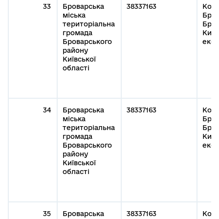
33
Броварська
38337163
Кому
міська
Бров
територіальна
Бров
громада
Київ
Броварського
експ
району
Київської
області
34
Броварська
38337163
Кому
міська
Бров
територіальна
Бров
громада
Київ
Броварського
експ
району
Київської
області
35
Броварська
38337163
Кому