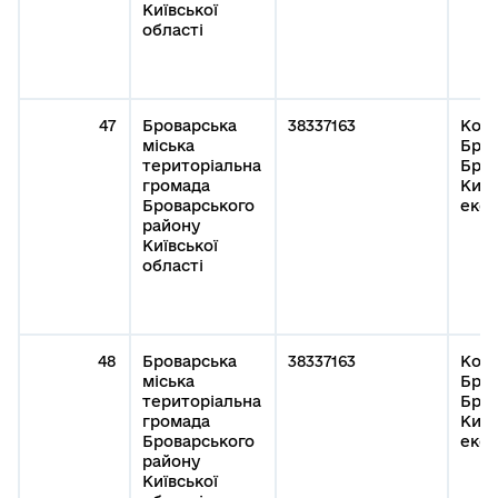
Київської
області
47
Броварська
38337163
Кому
міська
Бров
територіальна
Бров
громада
Київ
Броварського
експ
району
Київської
області
48
Броварська
38337163
Кому
міська
Бров
територіальна
Бров
громада
Київ
Броварського
експ
району
Київської