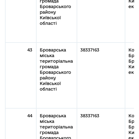
громада
Київ
Броварського
експ
району
Київської
області
43
Броварська
38337163
Кому
міська
Бров
територіальна
Бров
громада
Київ
Броварського
експ
району
Київської
області
44
Броварська
38337163
Кому
міська
Бров
територіальна
Бров
громада
Київ
Броварського
експ