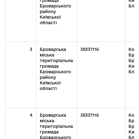
громада
Київ
Броварського
Благ
району
Київської
області
3
Броварська
38337116
Кому
міська
Бров
територіальна
Бров
громада
Київ
Броварського
Благ
району
Київської
області
4
Броварська
38337116
Кому
міська
Бров
територіальна
Бров
громада
Київ
Броварського
Благ