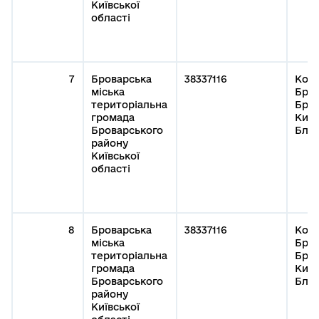
Київської
області
7
Броварська
38337116
Кому
міська
Бров
територіальна
Бров
громада
Київ
Броварського
Благ
району
Київської
області
8
Броварська
38337116
Кому
міська
Бров
територіальна
Бров
громада
Київ
Броварського
Благ
району
Київської