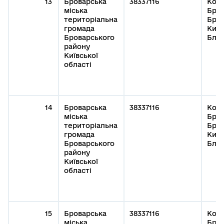
13
Броварська
38337116
Кому
міська
Бров
територіальна
Бров
громада
Київ
Броварського
Благ
району
Київської
області
14
Броварська
38337116
Кому
міська
Бров
територіальна
Бров
громада
Київ
Броварського
Благ
району
Київської
області
15
Броварська
38337116
Кому
міська
Бров