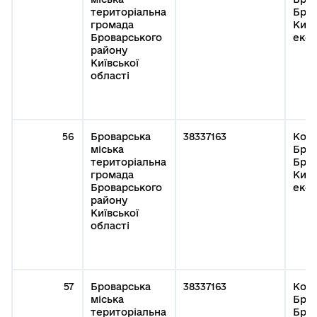
територіальна
Бров
громада
Київ
Броварського
експ
району
Київської
області
56
Броварська
38337163
Кому
міська
Бров
територіальна
Бров
громада
Київ
Броварського
експ
району
Київської
області
57
Броварська
38337163
Кому
міська
Бров
територіальна
Бров