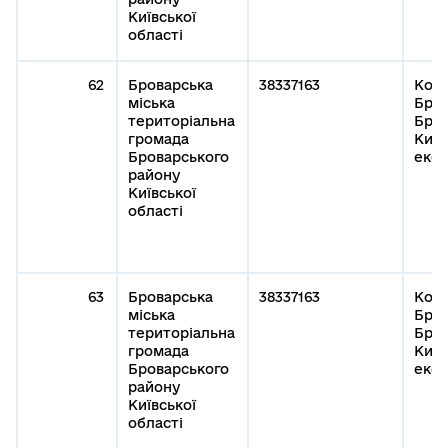
Київської
області
62
Броварська
38337163
Кому
міська
Бров
територіальна
Бров
громада
Київ
Броварського
експ
району
Київської
області
63
Броварська
38337163
Кому
міська
Бров
територіальна
Бров
громада
Київ
Броварського
експ
району
Київської
області