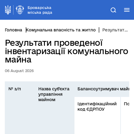
Броварська
М
Пошук
міська рада
Головна
Комунальна власність та житло
Результати проведеної інвентаризації комунального майна
Результати проведеної
інвентаризації комунального
майна
06 August 2026
№ з/п
Назва суб'єкта
Балансоутримувач майна
управління
майном
Ідентифікаційний
Пов
код ЄДРПОУ