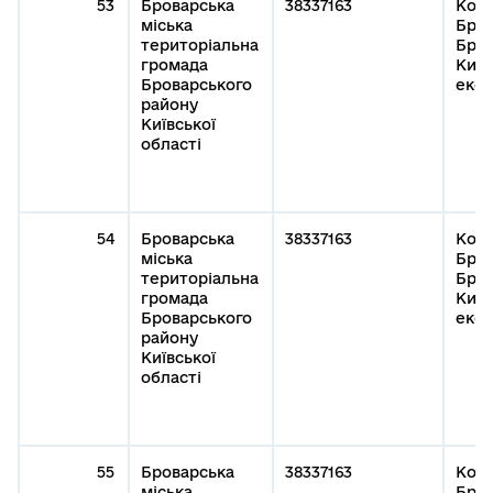
53
Броварська
38337163
Кому
міська
Бров
територіальна
Бров
громада
Київ
Броварського
експ
району
Київської
області
54
Броварська
38337163
Кому
міська
Бров
територіальна
Бров
громада
Київ
Броварського
експ
району
Київської
області
55
Броварська
38337163
Кому
міська
Бров