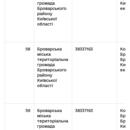
громада
Київ
Броварського
експ
району
Київської
області
58
Броварська
38337163
Кому
міська
Бров
територіальна
Бров
громада
Київ
Броварського
експ
району
Київської
області
59
Броварська
38337163
Кому
міська
Бров
територіальна
Бров
громада
Київ