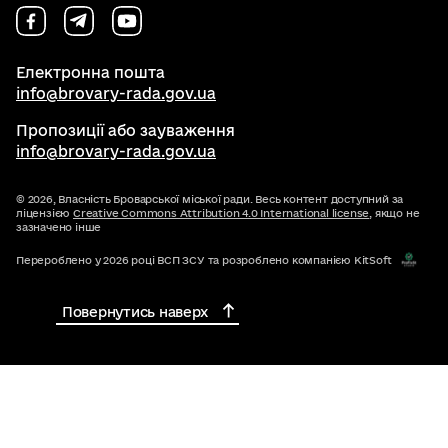
Електронна пошта
info@brovary-rada.gov.ua
Пропозиції або зауваження
info@brovary-rada.gov.ua
© 2026,
Власність Броварської міської ради. Весь контент доступний за
ліцензією
Creative Commons Attribution 4.0 International license
, якщо не
зазначено інше
Перероблено у 2026 році ВСП ЗСУ та розроблено компанією KitSoft
Повернутись наверх