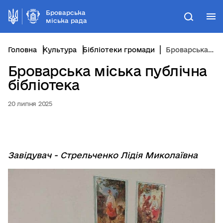
Броварська
М
Пошук
міська рада
Головна
Культура
Бібліотеки громади
Броварська міська публічна бібліотека
Броварська міська публічна
бібліотека
20 липня 2025
Завідувач - Стрельченко Лідія Миколаївна