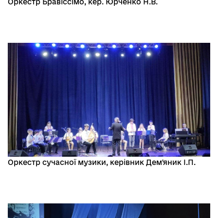
Оркестр Бравіссімо, кер. Юрченко Н.В.
Оркестр сучасної музики, керівник Дем'яник І.П.