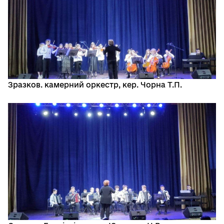
Зразков. камерний оркестр, кер. Чорна Т.П.