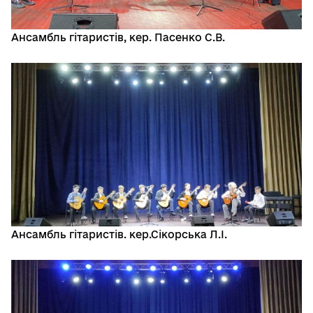
Ансамбль гітаристів, кер. Пасенко С.В.
Ансамбль гітаристів. кер.Сікорська Л.І.