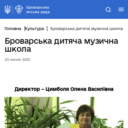
Броварська
М
Пошук
міська рада
Головна
Культура
Броварська дитяча музична школа
Броварська дитяча музична
школа
20 липня 2025
Директор – Цимболя Олена Василівна