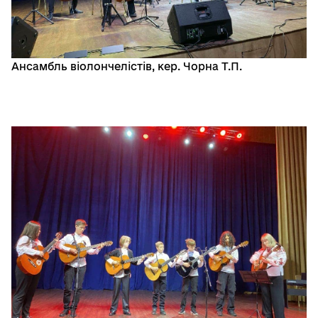
Ансамбль віолончелістів, кер. Чорна Т.П.