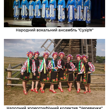
Народний вокальний ансамбль "Сузір'я"
Народний хореографічний колектив "Черевички"