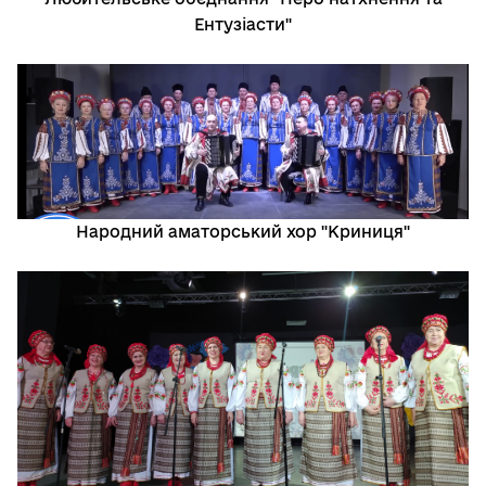
Ентузіасти"
Народний аматорський хор "Криниця"