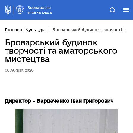
Броварська
М
Пошук
міська рада
Головна
Культура
Броварський будинок творчості та аматорського мистецтва
Броварський будинок
творчості та аматорського
мистецтва
06 August 2026
Директор
– Бардаченко Іван Григорович