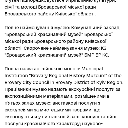
Музей підпорядковується Управлінню культури,
сім'ї та молоді Броварської міської ради
Броварського району Київської області.
Повне найменування музею: Комунальний заклад
"Броварський краєзнавчий музей" Броварської
міської ради Броварського району Київської
області. Скорочене найменування музею: КЗ
"Броварський краєзнавчий музей" БМР БР КО.
Повна назва англійською мовою: Municipal
Institution "Brovary Regional History Muzeum" of the
Brovary City Council in Brovary District of Kyiv Region.
Працівники музею надають екскурсійні послуги за
експозиційними матеріалами, розміщеними в
п'ятьох залах музею; виставкові послуги з
екскурсіями за мистецькими творами, що
експонуються у виставковій залі; консультаційні
послуги краєзнавчого характеру; науково-