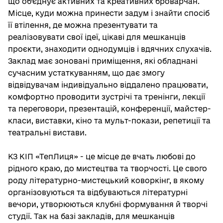
що об’єднує активних та креативних броварчан.
Місце, куди можна принести задум і знайти спосіб
її втілення, де можна презентувати та
реалізовувати свої ідеї, цікаві для мешканців
проєкти, знаходити однодумців і вдячних слухачів.
Заклад має зоновані приміщення, які обладнані
сучасним устаткуванням, що дає змогу
відвідувачам індивідуально віддалено працювати,
комфортно проводити зустрічі та тренінги, лекції
та переговори, презентацій, конференції, майстер-
класи, виставки, кіно та мульт-покази, репетиції та
театральні вистави.
КЗ КІП «ТепЛиця» - це місце де вчать любові до
рідного краю, до мистецтва та творчості. Це свого
роду літературно-мистецький коворкінг, в якому
організовуються та відбуваються літературні
вечори, утворюються клубні формування й творчі
студії. Так на базі закладів, для мешканців