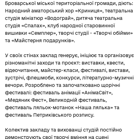
Броварської міської територіальної громади, діють:
Народний аматорський хор «Криниця», театральна
студія мініатюр «Водограй», дитяча театральна
студія «Спалах», клуб народної старовинної
вишивки «Семплер», творчі студії - «Творчі обійми»
та «Майстерня подарунків».
У своїх стінах заклад генерує, ініціює та організовує
різноманітні заходи та проєкт: виставки, квести,
відеочитання, майстер-класи, фестивалі, вистави,
зустрічі, флешмоби, конкурси, літературно-музичні
вечори. Розроблено та започатковано щорічні
фестивалі: фестиваль анімації «АнімаСвіт»,
«Медяник Фест», Великодній фестиваль,
фестиваль ляльок-мотанок «Наша лялька» та
фестиваль Петриківського розпису.
Колектив закладу та вихованці студій постійно
демонструють свої творчі вміння на сцені