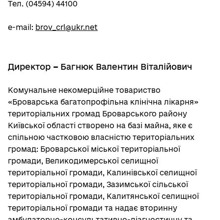
Тел. (04594) 44100
e-mail:
brov_crl@ukr.net
Директор
–
Багнюк Валентин Віталійович
Комунальне некомерційне товариство
«Броварська багатопрофільна клінічна лікарня»
територіальних громад Броварського району
Київської області створено на базі майна, яке є
спільною частковою власністю територiальних
громад: Броварської міської територіальної
громади, Великодимерської селищної
територіальної громади, Калинівської селищної
територіальної громади, Зазимської сільської
територіальної громади, Калитянської селищної
територіальної громади та надає вторинну
амбулаторно-консультативно-діагностичну та