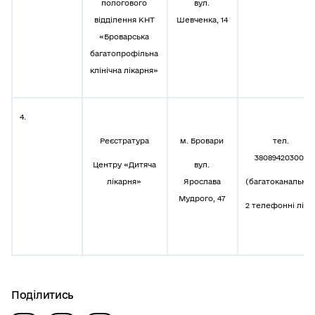
пологового
вул.
відділення КНТ
Шевченка, 14
«Броварська
багатопрофільна
клінічна лікарня»
4.
Реєстратура
м. Бровари
тел.
380894203003
Центру «Дитяча
вул.
лікарня»
Ярослава
(багатоканальни
Мудрого, 47
2 телефонні лінії
Поділитись