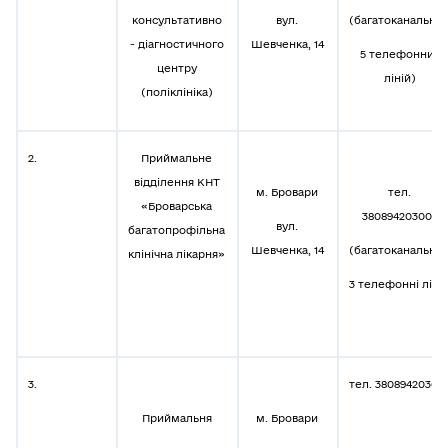
консультативно
вул.
(багатоканальни
- діагностичного
Шевченка, 14
5 телефонних
центру
ліній)
(поліклініка)
2.
Приймальне
відділення КНТ
м. Бровари
тел.
«Броварська
380894203002
вул.
багатопрофільна
Шевченка, 14
(багатоканальни
клінічна лікарня»
3 телефонні лінії
3.
тел. 38089420302
Приймальня
м. Бровари