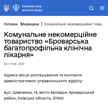
Броварська
М
Пошук
міська рада
Головна
Медицина
Комунальне некомерційне товариство «Броварська багатопрофільна клінічна лікарня»
Комунальне некомерційне
товариство «Броварська
багатопрофільна клінічна
лікарня»
28 січня 2026
Адреса місця розташування та контакти
адміністративно-управлінського відділу:
вул. Шевченка, 14, місто Бровари, Броварський
район, Київська область, 07400