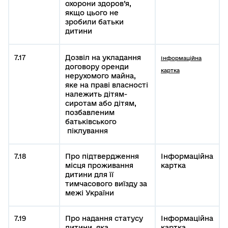
охорони здоров’я,
якщо цього не
зробили батьки
дитини
7.17
Дозвіл на укладання
Інформаційна
договору оренди
картка
нерухомого майна,
яке на праві власності
належить дітям-
сиротам або дітям,
позбавленим
батьківського
піклування
7.18
Про підтвердження
Інформаційна
місця проживання
картка
дитини для її
тимчасового виїзду за
межі України
7.19
Про надання статусу
Інформаційна
дитини, яка
картка