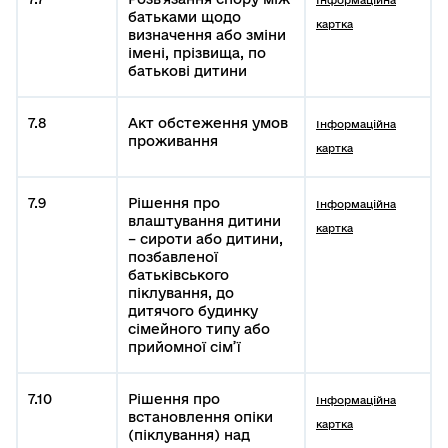
Інформаційна
батьками щодо
картка
визначення або зміни
імені, прізвища, по
батькові дитини
7.8
Акт обстеження умов
Інформаційна
проживання
картка
7.9
Рішення про
Інформаційна
влаштування дитини
картка
– сироти або дитини,
позбавленої
батьківського
піклування, до
дитячого будинку
сімейного типу або
прийомної сім’ї
7.10
Рішення про
Інформаційна
встановлення опіки
картка
(піклування) над