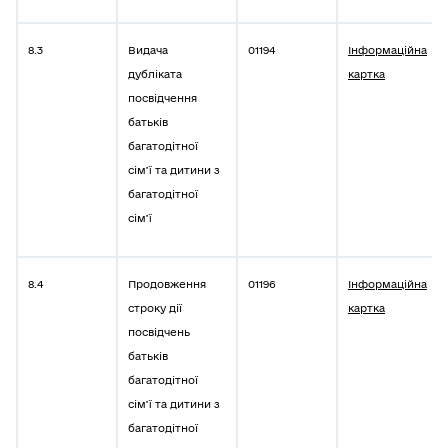
8.3
Видача
01194
Інформаційна
дубліката
картка
посвідчення
батьків
багатодітної
сім’ї та дитини з
багатодітної
сім’ї
8.4
Продовження
01196
Інформаційна
строку дії
картка
посвідчень
батьків
багатодітної
сім’ї та дитини з
багатодітної