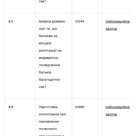
сім’ї.
8.5
Видача довідки
01244
Інформаційна
про те, що
картка
батькам за
місцем
реєстрації не
видавалось
посвідчення
батьків
багатодітної
сім’ї.
8.6
Підготовка
01956
Інформаційна
клопотання про
картка
присвоєння
почесного