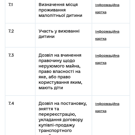
7.1
Визначення місця
Інформаційна
проживання
картка
малолітньої дитини
7.2
Участь у вихованні
Інформаційна
дитини
картка
7.3
Дозвіл на вчинення
Інформаційна
правочину щодо
картка
нерухомого майна,
право власності на
яке, або право
користування яким,
мають діти
7.4
Дозвіл на постановку,
Інформаційна
зняття та
картка
перереєстрацію,
укладання договору
купівлі-продажу
транспортного