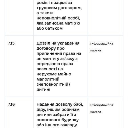
років і працює за
трудовим договором,
а також
неповнолітній особі,
яка записана матір'ю
або батьком
7.15
Дозвіл на укладення
Інформаційна
договору про
картка
припинення права на
аліменти у зв’язку з
передачею права
власності на
нерухоме майно
малолітній
(неповнолітній)
дитині
7.16
Надання дозволу бабі,
Інформаційна
діду, іншим родичам
картка
дитини забрати її з
пологового будинку
або іншого закладу