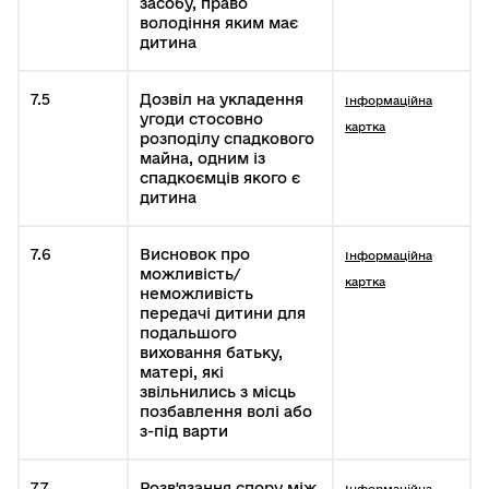
засобу, право
володіння яким має
дитина
7.5
Дозвіл на укладення
Інформаційна
угоди стосовно
картка
розподілу спадкового
майна, одним із
спадкоємців якого є
дитина
7.6
Висновок про
Інформаційна
можливість/
картка
неможливість
передачі дитини для
подальшого
виховання батьку,
матері, які
звільнились з місць
позбавлення волі або
з-під варти
7.7
Розв'язання спору між