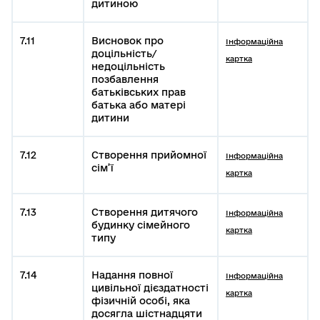
дитиною
7.11
Висновок про
Інформаційна
доцільність/
картка
недоцільність
позбавлення
батьківських прав
батька або матері
дитини
7.12
Створення прийомної
Інформаційна
сім’ї
картка
7.13
Створення дитячого
Інформаційна
будинку сімейного
картка
типу
7.14
Надання повної
Інформаційна
цивільної дієздатності
картка
фізичній особі, яка
досягла шістнадцяти