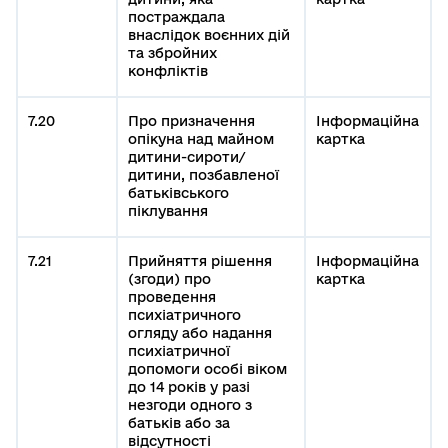
постраждала
внаслідок воєнних дій
та збройних
конфліктів
7.20
Про призначення
Інформаційна
опікуна над майном
картка
дитини-сироти/
дитини, позбавленої
батьківського
піклування
7.21
Прийняття рішення
Інформаційна
(згоди) про
картка
проведення
психіатричного
огляду або надання
психіатричної
допомоги особі віком
до 14 років у разі
незгоди одного з
батьків або за
відсутності