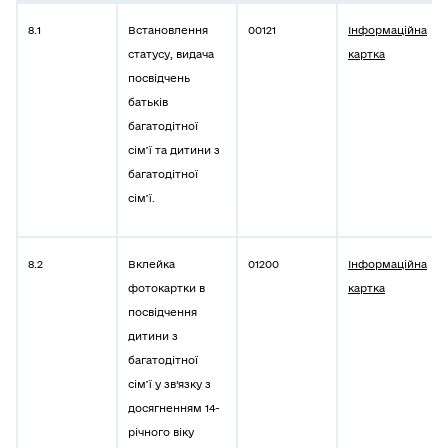
8.1
Встановлення
00121
Інформаційна
статусу, видача
картка
посвідчень
батьків
багатодітної
сім’ї та дитини з
багатодітної
сім’ї.
8.2
Вклейка
01200
Інформаційна
фотокартки в
картка
посвідчення
дитини з
багатодітної
сім’ї у зв’язку з
досягненням 14-
річного віку