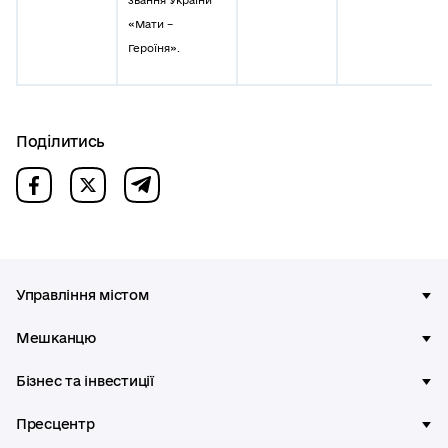
звання України
«Мати –
Героїня».
Поділитись
Управління містом
Мешканцю
Бізнес та інвестиції
Пресцентр