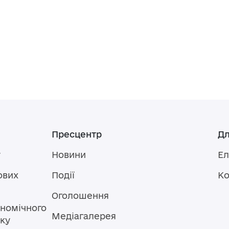
Пресцентр
Дл
у
Новини
Ел
ових
Події
Ко
Оголошення
номічного
Медіагалерея
тку