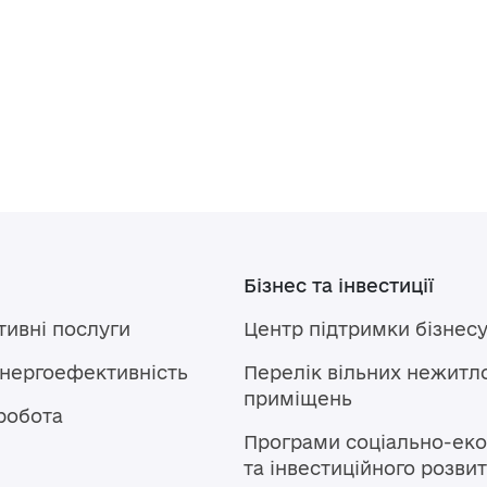
Бізнес та інвестиції
тивні послуги
Центр підтримки бізнес
енергоефективність
Перелік вільних нежитл
приміщень
робота
Програми соціально-еко
та інвестиційного розви