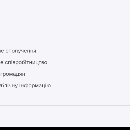
не сполучення
е співробітництво
 громадян
ублічну інформацію