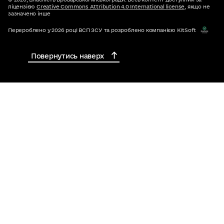
ліцензією
Creative Commons Attribution 4.0 International license
, якщо не
зазначено інше
Перероблено у 2026 році ВСП ЗСУ та розроблено компанією KitSoft
Повернутись наверх