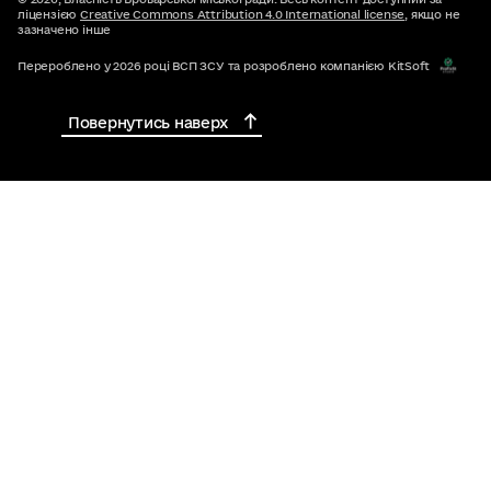
ліцензією
Creative Commons Attribution 4.0 International license
, якщо не
зазначено інше
Перероблено у 2026 році ВСП ЗСУ та розроблено компанією KitSoft
Повернутись наверх