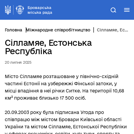
Броварська
М
Пошук
міська рада
Головна
Міжнародне співробітництво
Сілламяе, Естонська Республіка
Сілламяе, Естонська
Республіка
20 липня 2025
Місто Сілламяе розташоване у північно-східній
частині Естонії на узбережжі Фінської затоки, у
місці впадіння в неї річки Ситке. На території 10,68
км² проживає близько 17 500 осіб.
20.09.2003 року була підписана Угода про
співпрацю між містом Бровари Київської області
України та містом Сілламяе, Естонської Республіки
у сферах економіки, освіти, культури, спорту та