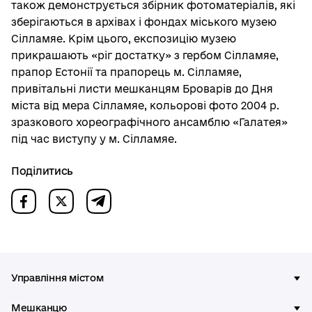
також демонструється збірник фотоматеріалів, які
зберігаються в архівах і фондах міського музею
Сілламяе. Крім цього, експозицію музею
прикрашають «ріг достатку» з гербом Сілламяе,
прапор Естонії та прапорець м. Сілламяе,
привітальні листи мешканцям Броварів до Дня
міста від мера Сілламяе, кольорові фото 2004 р.
зразкового хореографічного ансамблю «Галатея»
під час виступу у м. Сілламяе.
Поділитись
Управління містом
Мешканцю