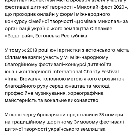
фестивалі дитячої творчості «Миколай-фест 2020»,
що проходив онлайн у формі міжнародного
конкурсу сімейної творчості «Домівка Миколая» за
організації українського земляцтва Сілламяе
«Водограй», Естонська Республіка.
У тому ж 2018 році юні артистки з естонського міста
Сілламяе взяли участь у VІ Між-народному
благодійному фестивалі-конкурсі дитячої та
юнацької творчості International Charity Festival
«Inna-Brovary», головною метою якого є розвиток
благодійного руху серед юнацтва та молоді,
професійне музикування, хореографічна
майстерність та вокальне виконавство.
У свою чергу броварчани представили 33 номери
на традиційному щорічному Зимовому фестивалі
дитячої творчості українського земляцтва