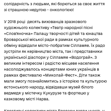
солідарність з людьми, які борються за своє життя
зі страшною недугою - онкологією!
У 2018 році
десять вихованців зразкового
художнього колективу «Театр народної пісні
«Словʼяночка» Палацу творчості дітей та юнацтва
Броварської міської ради в рамках культурного
обміну відвідали місто-побратим Сілламяе. Їх радо
зустріли як керівництво міста, так і представники
української діаспори у Сілламяе «Водограй». З
великим інтересом і радістю місцеве населення
насолоджувалось концертами юних українців в
рамках фестивалю «Миколай-Фест». Діти також
мали змогу познайомитись з історією та культурою
естонського народу, відвідавши музей білого
ведмедя у містечку Кукурузе та фортецю у
казковому місті Нарва.
Креативні колективи міста Бровари взяли участь у