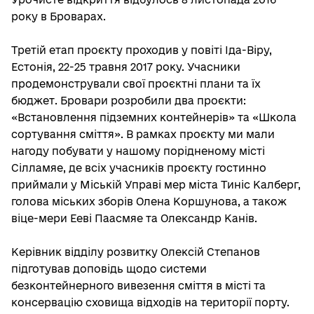
року в Броварах.
Третій етап проєкту проходив у повіті Іда-Віру,
Естонія, 22-25 травня 2017 року. Учасники
продемонстрували свої проєктні плани та їх
бюджет. Бровари розробили два проєкти:
«Встановлення підземних контейнерів» та «Школа
сортування сміття». В рамках проєкту ми мали
нагоду побувати у нашому порідненому місті
Сілламяе, де всіх учасників проєкту гостинно
приймали у Міській Управі мер міста Тиніс Калберг,
голова міських зборів Олена Коршунова, а також
віце-мери Ееві Паасмяе та Олександр Канів.
Керівник відділу розвитку Олексій Степанов
підготував доповідь щодо системи
безконтейнерного вивезення сміття в місті та
консервацію сховища відходів на території порту.