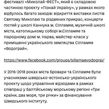
фестивалі «Миколай-ФЕСТ», який є складовою
частиною проєкту «Пізнай Україну», у рамках якого
відбулось багато заходів: відкриття виставки листів
Святому Миколаю та різдвяних прикрас, концерти
гостей у школі Каннука м. Сілламяе, музичній школі
міста, католицькому соборі м.Сілламяе та
Народному домі м. Нарва, майстер-класи у
приміщенні українського земляцтва Сілламяе
«Водограй».
https://www.facebook.com/groups/sillamaevodograi/
У 2016-2018 роках міста Бровари та Сілламяе були
учасниками шведсько-естонсько-українського
проєкту щодо управління відходами в рамках
співпраці у Балтійському морському регіоні «Три
країни, два моря, три річки» за фінансування
Шведського інституту.