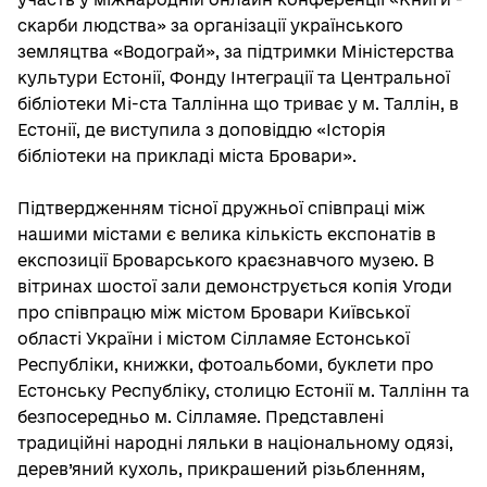
скарби людства» за організації українського
земляцтва «Водограй», за підтримки Міністерства
культури Естонії, Фонду Інтеграції та Центральної
бібліотеки Мі-ста Таллінна що триває у м. Таллін, в
Естонії, де виступила з доповіддю «Історія
бібліотеки на прикладі міста Бровари».
Підтвердженням тісної дружньої співпраці між
нашими містами є велика кількість експонатів в
експозиції Броварського краєзнавчого музею. В
вітринах шостої зали демонструється копія Угоди
про співпрацю між містом Бровари Київської
області України і містом Сілламяе Естонської
Республіки, книжки, фотоальбоми, буклети про
Естонську Республіку, столицю Естонії м. Таллінн та
безпосередньо м. Сілламяе. Представлені
традиційні народні ляльки в національному одязі,
дерев’яний кухоль, прикрашений різьбленням,