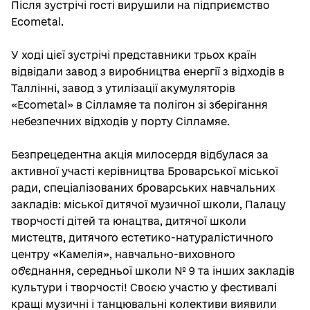
Після зустрічі гості вирушили на підприємство
Ecometal.
У ході цієї зустрічі представники трьох країн
відвідали завод з виробництва енергії з відходів в
Таллінні, завод з утилізації акумуляторів
«Ecometal» в Сілламяе та полігон зі зберігання
небезпечних відходів у порту Сілламяе.
Безпрецедентна акція милосердя відбулася за
активної участі керівництва Броварської міської
ради, спеціалізованих броварських навчальних
закладів: міської дитячої музичної школи, Палацу
творчості дітей та юнацтва, дитячої школи
мистецтв, дитячого естетико-натуралістичного
центру «Камелія», навчально-виховного
об'єднання, середньої школи № 9 та інших закладів
культури і творчості! Своєю участю у фестивалі
кращі музичні і танцювальні колективи виявили