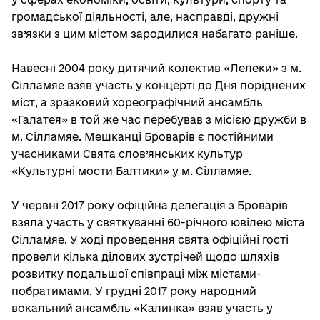
громадської діяльності, але, насправді, дружні
зв’язки з цим містом зародилися набагато раніше.
Навесні 2004 року дитячий колектив «Лелеки» з м.
Сілламяе взяв участь у концерті до Дня поріднених
міст, а зразковий хореографічний ансамбль
«Галатея» в той же час перебував з місією дружби в
м. Сілламяе. Мешканці Броварів є постійними
учасниками Свята слов’янських культур
«Культурні мости Балтики» у м. Сілламяе.
У червні 2017 року офіційна делегація з Броварів
взяла участь у святкуванні 60-річного ювілею міста
Сілламяе. У ході проведення свята офіційні гості
провели кілька ділових зустрічей щодо шляхів
розвитку подальшої співпраці між містами-
побратимами. У грудні 2017 року народний
вокальний ансамбль «Калинка» взяв участь у