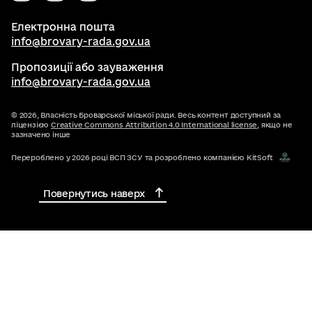
Електронна пошта
info@brovary-rada.gov.ua
Пропозиції або зауваження
info@brovary-rada.gov.ua
© 2026,
Власність Броварської міської ради. Весь контент доступний за
ліцензією
Creative Commons Attribution 4.0 International license
, якщо не
зазначено інше
Перероблено у 2026 році ВСП ЗСУ та розроблено компанією KitSoft
Повернутись наверх