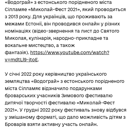
«Водограй» з естонського порідненого міста
Сілламяе «Миколай-Фест 2021», який проводиться
з 2013 року. Для українців, що проживають за
межами Естонії, він проводився онлайн у різних
номінаціях (відео-звернення та лист до Святого
Миколая, кулінарія, народно-прикладне та
вокальне мистецтво, а також
фантазія).
https://www.youtube.com/watch?
v=mdtLl9-jtoE
.
У січні 2022 року керівництво українського
земляцтва «Водограй» з естонського порідненого
міста Сілламяє відзначило подарунками
броварських учасників Зимового фестивалю
дитячої творчості фестивалю «Миколай-Фест
2021». У грудні 2022 року фестиваль знову відбувся
у змішаному форматі, що дало можливість дітям з
Броварів взяти активну участь онлайн.