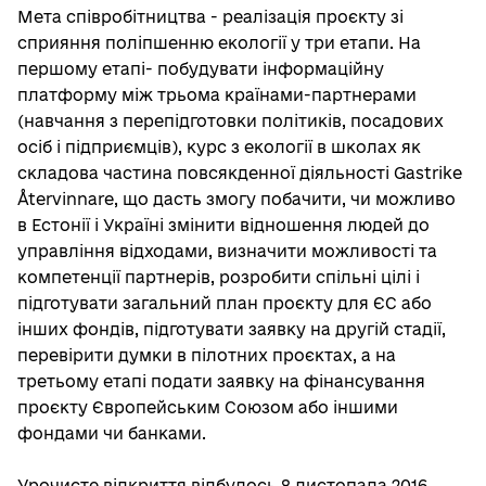
Мета співробітництва - реалізація проєкту зі
сприяння поліпшенню екології у три етапи. На
першому етапі- побудувати інформаційну
платформу між трьома країнами-партнерами
(навчання з перепідготовки політиків, посадових
осіб і підприємців), курс з екології в школах як
складова частина повсякденної діяльності Gastrike
Återvinnare, що дасть змогу побачити, чи можливо
в Естонії і Україні змінити відношення людей до
управління відходами, визначити можливості та
компетенції партнерів, розробити спільні цілі і
підготувати загальний план проєкту для ЄС або
інших фондів, підготувати заявку на другій стадії,
перевірити думки в пілотних проєктах, а на
третьому етапі подати заявку на фінансування
проєкту Європейським Союзом або іншими
фондами чи банками.
Урочисте відкриття відбулось 8 листопада 2016