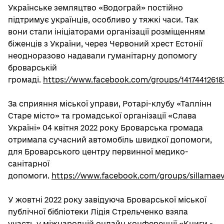
Українське земляцтво «Водограй» постійно
підтримує українців, особливо у тяжкі часи. Так
вони стали ініціаторами організації розміщенням
біженців з України, через Червоний хрест Естонії
неодноразово надавали гуманітарну допомогу
броварській
громаді.
https://www.facebook.com/groups/14174412618
За сприяння міської управи, Ротарі-клубу «Таллінн
Старе місто» та громадської організації «Слава
Україні» 04 квітня 2022 року Броварська громада
отримала сучасний автомобіль швидкої допомоги,
для Броварського центру первинної медико-
санітарної
допомоги.
https://www.facebook.com/groups/sillamaev
У жовтні 2022 року завідуюча Броварської міської
публічної бібліотеки Лідія Стрельченко взяла
участь у міжнародній онлайн конференції «Книги -