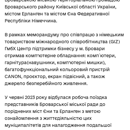
Броварського району Київської області України,
містом Ерланген та містом Єна Федеративної
Республіки Німеччина.
В рамках меморандуму про співпрацю з німецьким
товариством міжнародного співробітництва (GIZ)
ГмбХ Центр підтримки бізнесу у м. Бровари
отримав комп’ютерне обладнання: комп`ютери,
гарнітура(навушники, комп’ютерні мишки),
багатофункціональний кольоровий пристрій
CANON, проєктор, екран підвісний, а також
джерело безперебійного живлення.
У червні 2023 року відбулася робоча поїздка
представників Броварської міської ради до
поріднених міст Єни та Ерланген з метою
ознайомлення з життєдіяльністю цих
муніципалітетів для налагодження подальшої