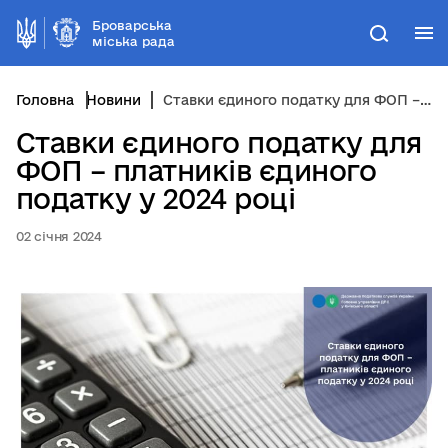
Броварська
М
Пошук
міська рада
Головна
Новини
Ставки єдиного податку для ФОП – платників єдиного податку у 2024 році
Ставки єдиного податку для
ФОП – платників єдиного
податку у 2024 році
02 січня 2024