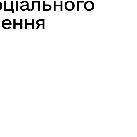
оціального
лення