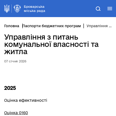
Броварська
М
Пошук
міська рада
Головна
Паспорти бюджетних програм
Управління з питань комунальної власності та житла
Управління з питань
комунальної власності та
житла
07 січня 2026
2025
Оцінка ефективності
Оцінка 0160