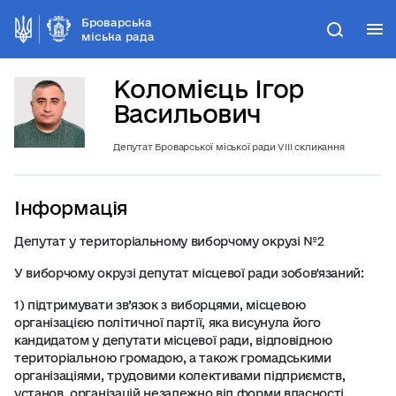
Броварська
М
Пошук
міська рада
Коломієць Ігор
Васильович
Депутат Броварської міської ради VІІІ скликання
Інформація
Депутат у територіальному виборчому окрузі №2
У виборчому окрузі депутат місцевої ради зобов'язаний:
1) підтримувати зв’язок з виборцями, місцевою
організацією політичної партії, яка висунула його
кандидатом у депутати місцевої ради, відповідною
територіальною громадою, а також громадськими
організаціями, трудовими колективами підприємств,
установ, організацій незалежно від форми власності,