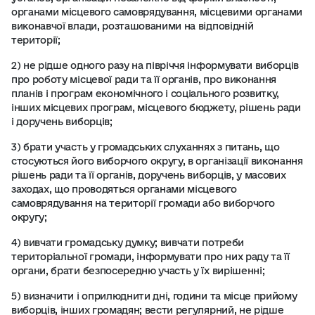
органами місцевого самоврядування, місцевими органами
виконавчої влади, розташованими на відповідній
території;
2) не рідше одного разу на півріччя інформувати виборців
про роботу місцевої ради та її органів, про виконання
планів і програм економічного і соціального розвитку,
інших місцевих програм, місцевого бюджету, рішень ради
і доручень виборців;
3) брати участь у громадських слуханнях з питань, що
стосуються його виборчого округу, в організації виконання
рішень ради та її органів, доручень виборців, у масових
заходах, що проводяться органами місцевого
самоврядування на території громади або виборчого
округу;
4) вивчати громадську думку; вивчати потреби
територіальної громади, інформувати про них раду та її
органи, брати безпосередню участь у їх вирішенні;
5) визначити і оприлюднити дні, години та місце прийому
виборців, інших громадян; вести регулярний, не рідше