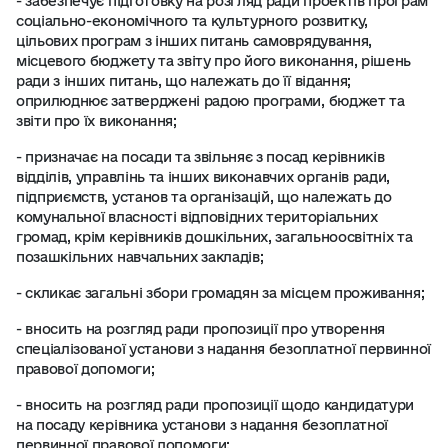
- забезпечує підготовку на розгляд ради проектів програм
соціально-економічного та культурного розвитку,
цільових програм з інших питань самоврядування,
місцевого бюджету та звіту про його виконання, рішень
ради з інших питань, що належать до її відання;
оприлюднює затверджені радою програми, бюджет та
звіти про їх виконання;
- призначає на посади та звільняє з посад керівників
відділів, управлінь та інших виконавчих органів ради,
підприємств, установ та організацій, що належать до
комунальної власності відповідних територіальних
громад, крім керівників дошкільних, загальноосвітніх та
позашкільних навчальних закладів;
- скликає загальні збори громадян за місцем проживання;
- вносить на розгляд ради пропозиції про утворення
спеціалізованої установи з надання безоплатної первинної
правової допомоги;
- вносить на розгляд ради пропозиції щодо кандидатури
на посаду керівника установи з надання безоплатної
первинної правової допомоги;