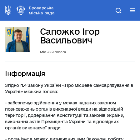
Броварська
М
Пошук
міська рада
Сапожко Ігор
Васильович
Міський голова
Інформація
Згідно п.4 Закону України «Про місцеве самоврядування в
Україні» міський голова:
- забезпечує здійснення у межах наданих законом
повноважень органів виконавчої влади на відповідній
території, додержання Конституції та законів України,
виконання актів Президента України та відповідних
органів виконавчої влади;
- організує в межах, визначених цим Законом, роботу