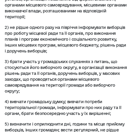
органами місцевого самоврядування, місцевими органами
виконавчої влади, розташованими на відповідній
території;
2) не рідше одного разу на півріччя інформувати виборців
про роботу місцевої ради та її органів, про виконання
планів і програм економічного і соціального розвитку,
інших місцевих програм, місцевого бюджету, рішень ради
і доручень виборців;
3) брати участь у громадських слуханнях з питань, що
стосуються його виборчого округу, в організації виконання
рішень ради та її органів, доручень виборців, у масових
заходах, що проводяться органами місцевого
самоврядування на території громади або виборчого
округу;
4) вивчати громадську думку; вивчати потреби
територіальної громади, інформувати про них раду та її
органи, брати безпосередню участь у їх вирішенні;
5) визначити і оприлюднити дні, години та місце прийому
виборців, інших громадян; вести регулярний, не рідше