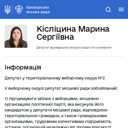
Броварська
М
Пошук
міська рада
Кісліцина Марина
Сергіївна
Депутат Броварської міської ради VІІІ скликання
Інформація
Депутат у територіальному виборчому окрузі №2
У виборчому окрузі депутат місцевої ради зобов'язаний:
1) підтримувати зв’язок з виборцями, місцевою
організацією політичної партії, яка висунула його
кандидатом у депутати місцевої ради, відповідною
територіальною громадою, а також громадськими
організаціями, трудовими колективами підприємств,
установ, організацій незалежно від форми власності,