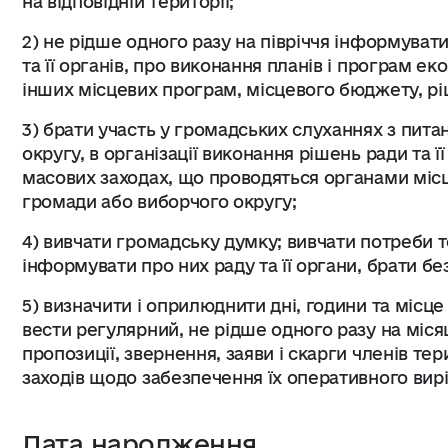
на відповідній території;
2) не рідше одного разу на півріччя інформуват
та її органів, про виконання планів і програм ек
інших місцевих програм, місцевого бюджету, рі
3) брати участь у громадських слуханнях з пита
округу, в організації виконання рішень ради та її
масових заходах, що проводяться органами місц
громади або виборчого округу;
4) вивчати громадську думку; вивчати потреби 
інформувати про них раду та її органи, брати бе
5) визначити і оприлюднити дні, години та місц
вести регулярний, не рідше одного разу на міся
пропозиції, звернення, заяви і скарги членів те
заходів щодо забезпечення їх оперативного вир
Дата народження