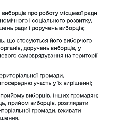
и виборців про роботу місцевої ради
ономічного і соціального розвитку,
шень ради і доручень виборців;
нь, що стосуються його виборчого
 органів, доручень виборців, у
евого самоврядування на території
територіальної громади,
зпосередню участь у їх вирішенні;
е прийому виборців, інших громадян;
ць, прийом виборців, розглядати
риторіальної громади, вживати
ішення.