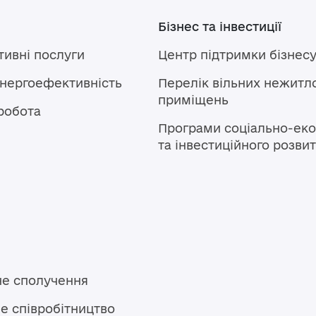
Бізнес та інвестиції
тивні послуги
Центр підтримки бізнес
енергоефективність
Перелік вільних нежитл
приміщень
робота
Програми соціально-еко
та інвестиційного розви
не сполучення
е співробітництво