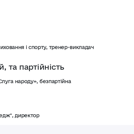
иховання і спорту, тренер-викладач
й, та партійність
«Слуга народу», безпартійна
едж", директор