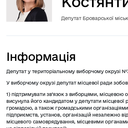
Костянт
Депутат Броварської місько
Інформація
Депутат у територіальному виборчому окрузі №
У виборчому окрузі депутат місцевої ради зобов
1) підтримувати зв’язок з виборцями, місцевою ор
висунула його кандидатом у депутати місцевої 
громадою, а також громадськими організаціям
підприємств, установ, організацій незалежно в
місцевого самоврядування, місцевими органами