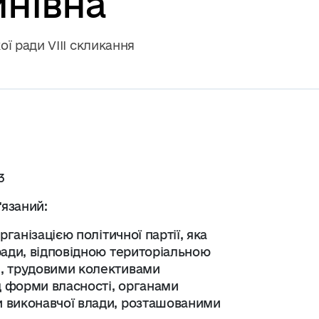
инівна
ї ради VІІІ скликання
3
'язаний:
ганізацією політичної партії, яка
ради, відповідною територіальною
и, трудовими колективами
ід форми власності, органами
 виконавчої влади, розташованими