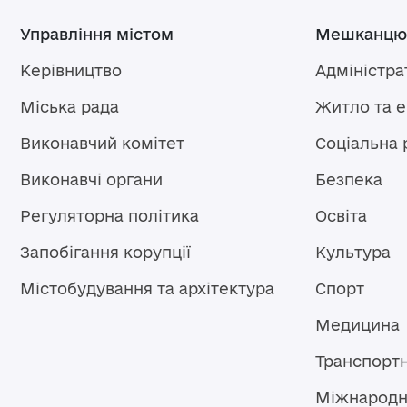
Управління містом
Мешканцю
Керівництво
Адміністра
Міська рада
Житло та 
Виконавчий комітет
Соціальна 
Виконавчі органи
Безпека
Регуляторна політика
Освіта
Запобігання корупції
Культура
Містобудування та архітектура
Спорт
Медицина
Транспорт
Міжнародн