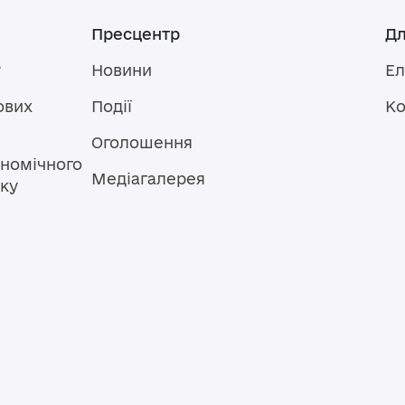
Пресцентр
Дл
у
Новини
Ел
ових
Події
Ко
Оголошення
номічного
Медіагалерея
тку