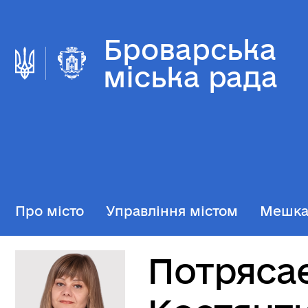
Броварська
міська рада
Про місто
Управління містом
Мешк
Потрясає