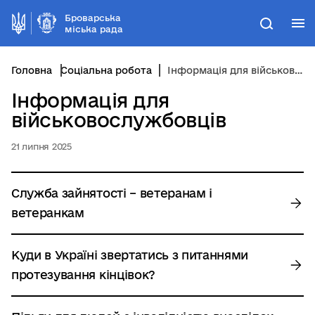
Броварська
М
Пошук
міська рада
Головна
Соціальна робота
Інформація для військовослужбовців
Інформація для
військовослужбовців
21 липня 2025
Служба зайнятості – ветеранам і
ветеранкам
Куди в Україні звертатись з питаннями
протезування кінцівок?