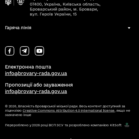
07400, Україна, Київська область,
Броварський район, м. Бровари,
вул. Героїв України, 15
Гаряча лінія
Електронна пошта
info@brovary-rada.gov.ua
Пропозиції або зауваження
info@brovary-rada.gov.ua
© 2026,
Власність Броварської міської ради. Весь контент доступний за
ліцензією
Creative Commons Attribution 4.0 International license
, якщо не
зазначено інше
Перероблено у 2026 році ВСП ЗСУ та розроблено компанією KitSoft