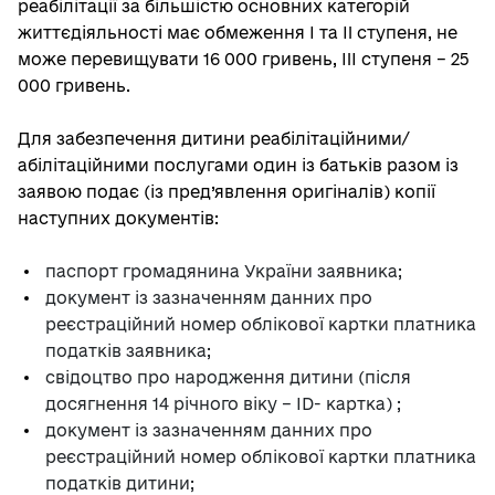
реабілітації за більшістю основних категорій
життєдіяльності має обмеження I та II ступеня, не
може перевищувати 16 000 гривень, III ступеня – 25
000 гривень.
Для забезпечення дитини реабілітаційними/
абілітаційними послугами один із батьків разом із
заявою подає (із пред’явлення оригіналів) копії
наступних документів:
паспорт громадянина України заявника;
документ із зазначенням данних про
реєстраційний номер облікової картки платника
податків заявника;
свідоцтво про народження дитини (після
досягнення 14 річного віку – ІD- картка) ;
документ із зазначенням данних про
реєстраційний номер облікової картки платника
податків дитини;