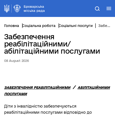
Броварська
М
Пошук
міська рада
Головна
Соціальна робота
Соціальні послуги
Забезпечення реабілітаційними/абілітаційними послугами
Забезпечення
реабілітаційними/
абілітаційними послугами
08 August 2026
/
ЗАБЕЗПЕЧЕННЯ
РЕАБІЛІТАЦІЙНИМИ
АБІЛІТАЦІЙНИМИ
ПОСЛУГАМИ
Діти з інвалідністю забезпечуються
реабілітаційними послугами відповідно до