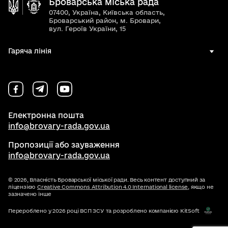
Броварська міська рада
07400, Україна, Київська область,
Броварський район, м. Бровари,
вул. Героїв України, 15
Гаряча лінія
Електронна пошта
info@brovary-rada.gov.ua
Пропозиції або зауваження
info@brovary-rada.gov.ua
© 2026,
Власність Броварської міської ради. Весь контент доступний за
ліцензією
Creative Commons Attribution 4.0 International license
, якщо не
зазначено інше
Перероблено у 2026 році ВСП ЗСУ та розроблено компанією KitSoft