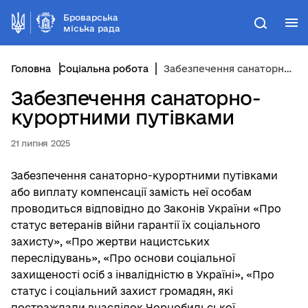
Броварська
М
Пошук
міська рада
Головна
Соціальна робота
Забезпечення санаторно-курортними путівками
Забезпечення санаторно-
курортними путівками
21 липня 2025
Забезпечення санаторно-курортними путівками
або виплату компенсації замість неї особам
проводиться відповідно до Законів України «Про
статус ветеранів війни гарантії їх соціального
захисту», «Про жертви нацистських
переслідувань», «Про основи соціальної
захищеності осіб з інвалідністю в Україні», «Про
статус і соціальний захист громадян, які
постраждали внаслідок Чорнобильської