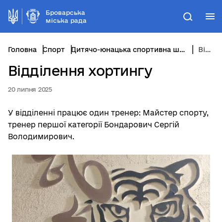
Броварська
М
Пошук
міська рада
Головна
Спорт
Дитячо-юнацька спортивна школа управління освіти і науки
Відділення хортингу
Відділення хортингу
20 липня 2025
У відділенні працює один тренер: Майстер спорту,
тренер першої категорії Бондарович Сергій
Володимирович.