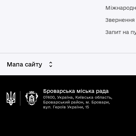
Міжнародн
Звернення
Запит на п
Мапа сайту
Броварська міська рада
07400, Україна, Київська область,
Броварський район, м. Бровари,
вул. Героїв України, 15