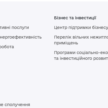
Бізнес та інвестиції
тивні послуги
Центр підтримки бізнес
енергоефективність
Перелік вільних нежитл
приміщень
робота
Програми соціально-еко
та інвестиційного розви
не сполучення