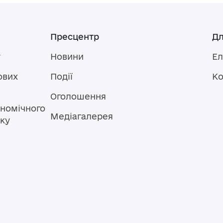
Пресцентр
Дл
у
Новини
Ел
ових
Події
Ко
Оголошення
номічного
Медіагалерея
тку