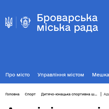
Броварська
міська рада
Про місто
Управління містом
Мешк
Головна
Спорт
Дитячо-юнацька спортивна школа відділу фізичної культури та спорту
Ад