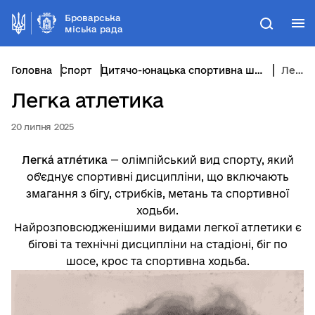
Броварська
М
Пошук
міська рада
Головна
Спорт
Дитячо-юнацька спортивна школа відділу фізичної культури та спорту
Легка атлетика
Легка атлетика
20 липня 2025
Легка́ атле́тика
— олімпійський вид спорту, який
об'єднує спортивні дисципліни, що включають
змагання з бігу, стрибків, метань та спортивної
ходьби.
Найрозповсюдженішими видами легкої атлетики є
бігові та технічні дисципліни на стадіоні, біг по
шосе, крос та спортивна ходьба.