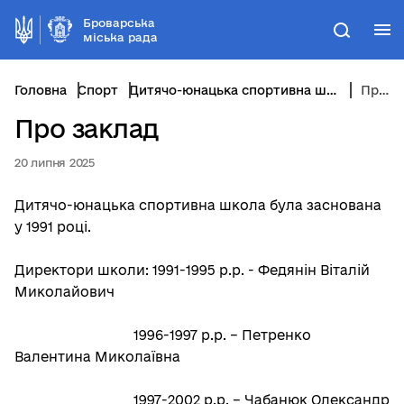
Броварська
М
Пошук
міська рада
Головна
Спорт
Дитячо-юнацька спортивна школа відділу фізичної культури та спорту
Про заклад
Про заклад
20 липня 2025
Дитячо-юнацька спортивна школа була заснована
у 1991 році.
Директори школи: 1991-1995 р.р. - Федянін Віталій
Миколайович
1996-1997 р.р. – Петренко
Валентина Миколаївна
1997-2002 р.р. – Чабанюк Олександр