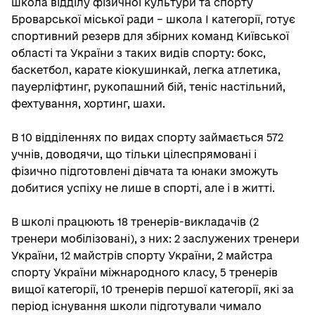
школа відділу фізичної культури та спорту
Броварської міської ради – школа I категорії, готує
спортивний резерв для збірних команд Київської
області та України з таких видів спорту: бокс,
баскетбол, карате кіокушинкай, легка атлетика,
пауерліфтинг, рукопашний бій, теніс настільний,
фехтування, хортинг, шахи.
В 10 відділеннях по видах спорту займається 572
учнів, доводячи, що тільки цілеспрямовані і
фізично підготовлені дівчата та юнаки зможуть
добитися успіху не лише в спорті, але і в житті.
В школі працюють 18 тренерів-викладачів (2
тренери мобілізовані), з них: 2 заслужених тренери
України, 12 майстрів спорту України, 2 майстра
спорту України міжнародного класу, 5 тренерів
вищої категорії, 10 тренерів першої категорії, які за
період існування школи підготували чимало