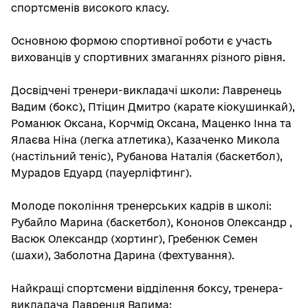
спортсменів високого класу.
Основною формою спортивної роботи є участь
вихованців у спортивних змаганнях різного рівня.
Досвідчені тренери-викладачі школи: Лавренець
Вадим (бокс), Птіцин Дмитро (карате кіокушинкай),
Романюк Оксана, Корчмід Оксана, Маценко Інна та
Ялаєва Ніна (легка атлетика), Казаченко Микола
(настільний теніс), Рубанова Наталія (баскетбол),
Мурадов Едуард (пауерліфтинг).
Молоде покоління тренерських кадрів в школі:
Рубайло Марина (баскетбол), Кононов Олександр ,
Васюк Олександр (хортинг), Гребенюк Семен
(шахи), Заболотна Дарина (фехтування).
Найкращі спортсмени відділення боксу, тренера-
викладача Лавренця Вадима: