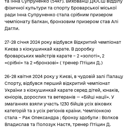
та Інна Супруненко (54кг). Вихованці ДЮСШ відділу
фізичної культури та спорту Броварської міської
ради Інна Супруненко стала срібним призером
чемпіонату Балкан, бронзовим призером став Алі
Дагли.
27-28 січня 2024 року відбувся Відкритий чемпіонат
Києва з кіокушинкай карате. В доробку
броварських майстрів карате – 2 «золоті», 2
«срібні» та 2 «бронзові» ( тренер Птіцин Д.)
26-28 квітня 2024 року у Києві, в чудовій залі Палацу
Спорту, відбувся перший відкритий чемпіонат
України з кіокушинкай карате серед дітей, юнаків,
юніорів, дорослих та ветеранів — «Бійці нації». У
змаганнях взяли участь 1230 бійців усіх вікових
категорій та з усіх регіонів країни. Чемпіонкою
стала – Рак Олександра ; бронзу здобули : Волков
Владислав та Полозук Настя, тренер Птіцин Д.