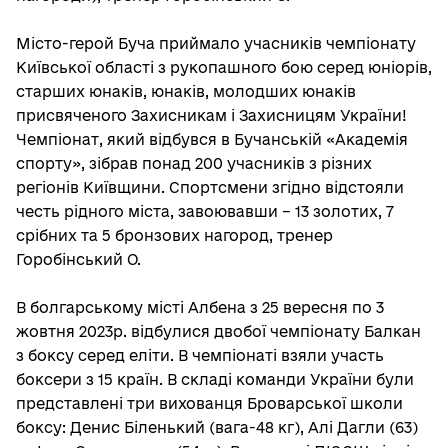
Місто-герой Буча приймало учасників чемпіонату
Київської області з рукопашного бою серед юніорів,
старших юнаків, юнаків, молодших юнаків
присвяченого Захисникам і Захисницям України!
Чемпіонат, який відбувся в Бучанській «Академія
спорту», зібрав понад 200 учасників з різних
регіонів Київщини. Спортсмени згідно відстояли
честь рідного міста, завоювавши – 13 золотих, 7
срібних та 5 бронзових нагород, тренер
Горобінський О.
В болгарському місті Албена з 25 вересня по 3
жовтня 2023р. відбулися двобої чемпіонату Балкан
з боксу серед еліти. В чемпіонаті взяли участь
боксери з 15 країн. В складі команди України були
представлені три вихованця Броварської школи
боксу: Денис Біленький (вага-48 кг), Алі Дагли (63)