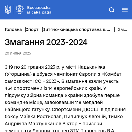
Броварська
М
Пошук
міська рада
Головна
Спорт
Дитячо-юнацька спортивна школа відділу фізичної культури та спорту
Змагання 2023-2024
Змагання 2023-2024
20 липня 2025
З 19 по 20 травня 2023 р. у місті Надьканіжа
(Угорщина) відбувся чемпіонат Європи з «Комбат
самозахист ІСО – 2023». В змагання взяли участь
464 спортсмени із 14 європейських країн. У
підсумку збірна команда України здобула перше
командне місце, завоювавши 118 медалей
найвищого ґатунку. Спортсмени ДЮСШ, відділення
боксу Маївка Ростислав, Пилипчук Євгеній, Тимко
Андрій та Мартушканов Віктор – призери
чемпіонату Європи, тренер ЗТУ Лавренець В.А.