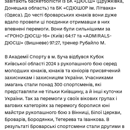
завітають баскетболісти із БК «ДЮСШ» (Дружківка,
Донецька область) та БК «СДЮШОР ім. Літвака»
(Одеса). До честі броварських юнаків вони дуже
вдало провели ці поєдинки отримавши в них
впевнені перемоги. Вони були сильнішими за
«ГРОНО-ДЮСШ-16» (Київ) 64:17 та «ADMIRALS-
ДЮСШ» (Вишневе) 97:27, тренер Рубайло М.
В Академії Спорту в м. Буча відбувся Кубок
Київської області 2024 з рукопашного бою серед
молодших юнаків, юнаків та юніорів присвячений
захисникам і захисницям України. Учасниками
змагань стали понад 300 спортсменів, які
представляли не тільки Київщину, а й інші куточки
України. Так за перемоги у своїх вікових групах і
вагових категоріях за перемогу боролися юні
майстри рукопашного бою з Вінниці, Білої Церкви,
Броварів, Бородянки, Тетерева та Іванкова. В
результаті Броварські спортсмени стали другими в