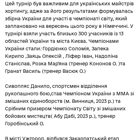
Цей турнір був важливим для українських майстрів
хортингу, адже за його результатами формувалась
збірна України для участі в чемпіонаті світу, який
заплановано на вересень цього року в Німеччині. У
турнірі взяли участь близько 300 учасників із 13
областей України та міста Києва.
Чемпіонами
України стали
:
Гордієнко Соломія
,
Запека
Кирило
,
Заяць Олексій
,
Ліфер Іван, Надоліна
Станіслав
,
Розка Марʼяна (тренер Кононов О. )та
Гранат Василь (тренер Васюк О.)
Сивопляс Данило, спортсмен відділення
рукопашного бою,став Чемпіоном України з ММА зі
змішаних єдиноборств (м. Винниця, 2023 р.) та
Срібним призером Чемпіонату Світу зі змішаних
бойових мистецтв( Абу Дабі, 2023 р.), тренер
Горобінський О.
В місті Ужгород, відбувся Закарпатський етап