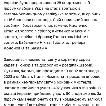
України було представлено 28 спортсменів. В
підсумку збірна Україна стала третьою в
загальнокомандному заліку (23 золотих, 18 срібних
та 16 бронзових нагород). Свій посильний внесок
зробили і броварські спортсмени: Кисленко
Віталій:1 золото, 1 срібло; Кисленко Максим: 1
золото, 1 срібло, 1 бронза; Головатюк Нікіта: 1
золото, Бабаченко Нікіта: 1 золото, тренера
Кононов О. та Бабаян А.
Завершився чемпіонат світу з хортингу серед
кадетів, юніорів та дорослих у розділах Двобій,
Сутичка, Форма, що проходив з 10 по 12 листопада
2023 в м. Мілан, Італія. Чемпіонат проходив вперше
в рамках чемпіонату світу з бойових мистецтв.
Загалом прийняло участь 492 учасника з 16 країн. В
складі України приймало участь 50 спортсменів. За
підсумками чемпіонату світу в командному заліку: 1
місце - Україна 2 місце - Італія 3 місце - Франція За