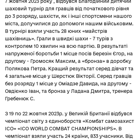
7 жовтня 2023 року , відбувся Благодійний дитячий
шаховий турнір для гравців від початкового рівня
до 3 розряду, шахісти, як і інші спортсмени нашого
міста, долучилися до допомоги нашим військовим.
В турнірі взяли участь 28 юних «майстрів
шахівниць». Грали в швидкі шахи - 7 турів з
контролем 10 хвилин на всю партію. В результаті
напруженої боротьби 1 місце посів Березін Єгор, на
другому - Громосяк Максим, а «бронза» в доробку
Полякова Петра. Кращий результат серед дівчат та
4 загальне місце у Шерстюк Вікторії. Серед гравців
без розряду 1 місце у Оміадзе Давида, на другому -
Овдієнко Іван, та бронза у Ладана Дмитра, тренера
Гребенюк С.
З 19 по 22 жовтня 2023р. у Великій Британії відбувся
чемпіонат світу з єдиноборств «Комбат самозахист
ІСО» «ICO WORLD COMBAT CHAMPIONSHIPS». В
чемпіонат взяли участь 24 країни, 833 учасники. Від