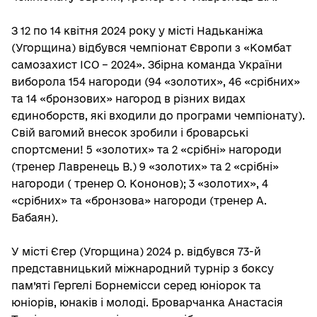
З 12 по 14 квітня 2024 року у місті Надьканіжа
(Угорщина) відбувся чемпіонат Європи з «Комбат
самозахист ІСО – 2024». Збірна команда України
виборола 154 нагороди (94 «золотих», 46 «срібних»
та 14 «бронзових» нагород в різних видах
єдиноборств, які входили до програми чемпіонату).
Свій вагомий внесок зробили і броварські
спортсмени!
5 «золотих» та 2 «срібні» нагороди
(тренер Лавренець В.) 9 «золотих» та 2 «срібні»
нагороди ( тренер О. Кононов);
3 «золотих», 4
«срібних» та «бронзова» нагороди (тренер А.
Бабаян).
У місті Єгер (Угорщина) 2024 р. відбувся 73-й
представницький міжнародний турнір з боксу
пам’яті Гергелі Борнемісси серед юніорок та
юніорів, юнаків і молоді. Броварчанка Анастасія