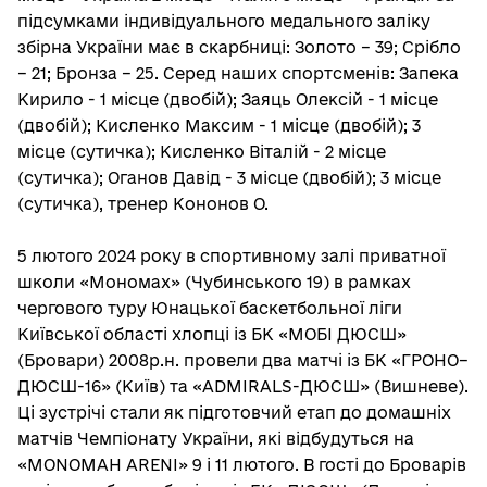
підсумками індивідуального медального заліку
збірна України має в скарбниці: Золото – 39; Срібло
– 21; Бронза – 25. Серед наших спортсменів: Запека
Кирило - 1 місце (двобій); Заяць Олексій - 1 місце
(двобій); Кисленко Максим - 1 місце (двобій); 3
місце (сутичка); Кисленко Віталій - 2 місце
(сутичка); Оганов Давід - 3 місце (двобій); 3 місце
(сутичка), тренер Кононов О.
5 лютого 2024 року в спортивному залі приватної
школи «Мономах» (Чубинського 19) в рамках
чергового туру Юнацької баскетбольної ліги
Київської області хлопці із БК «МОБІ ДЮСШ»
(Бровари) 2008р.н. провели два матчі із БК «ГРОНО–
ДЮСШ-16» (Київ) та «ADMIRALS-ДЮСШ» (Вишневе).
Ці зустрічі стали як підготовчий етап до домашніх
матчів Чемпіонату України, які відбудуться на
«MONOMAH ARENI» 9 і 11 лютого. В гості до Броварів