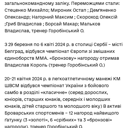
загальнокомандному заліку. Переможцями стали:
Стеценко Михайло; Мироник Остап ; Дем’яненко
Олександр; Нагорний Максим ; Скороход Олексій
;Гриб Владислав ; Борсай Макар; Мальков
Владислав, тренер Горобінський О.
З 29 березня по 6 квіті 2024 р. в столиці Сербії – місті
Белград, відбувся чемпіонат Європи зі змішаних
єдиноборств ММА. «Бронзову» нагороду отримав
Владислав Король (тренер Горобінський О.)
20-21 квітня 2024 р. в легкоатлетичному манежі КМ
ШВСМ відбувся чемпіонат України з бойового
самбо в розділі «класичне» (серед дорослих,
юніорів, старших юнаків, середніх і молодших
юнаків, дітей старшого та молодшого віку) В активі
Броварських спортсменів – 12 нагород найвищого
ґатунку (3 «золоті», 6 «срібних» та 3 «бронзові»
нагороди), тренер Горобінський О.