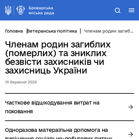
Броварська
М
Пошук
міська рада
Головна
Ветеранська політика
Членам родин загиблих (померлих) та зниклих безвісти захисників чи захисниць України
Членам родин загиблих
(померлих) та зниклих
безвісти захисників чи
захисниць України
19 березня 2026
Часткове відшкодування витрат на
поховання
Одноразова матераільна допомога на
вирішення соціально-побутових питань