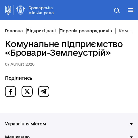
Броварська
М
Пошук
міська рада
Головна
Відкриті дані
Перелік розпорядників
Комунальне підприємство «Бровари-Землеустрій»
Комунальне підприємство
«Бровари-Землеустрій»
07 August 2026
Поділитись
Управління містом
Мешканцю